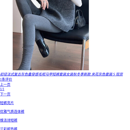
初径法式复古灰色叠穿感毛呢马甲短裤套装女装秋冬季新款 夹花灰色套装 S 现货
1条评价
上一页
1/1
下一页
短裤亮片
优雅气质连体裤
维洁诗短裤
兰彩妮热裤