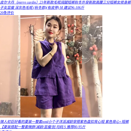
皮尔卡丹（pierre cardin）23年新款毛呢阔腿短裤秋冬外穿新款高腰三分短裤女修身裤
子女显瘦 深灰色毛呢 (秋冬款)(有皮带) M 建议96-106斤
20条评价
锦人初巨好看的夏装一整套ootd小个子洋派减龄穿搭紫色盘扣背心短 紫色背心+短裤
【夏装搭配一整套微胖/减龄/显瘦/别 均码 S 推荐80-95斤