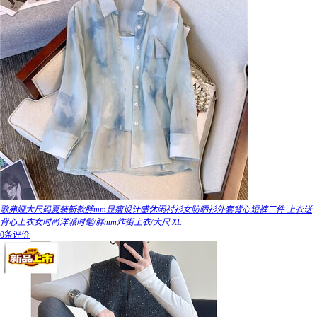
歌弗娅大尺码夏装新款胖mm显瘦设计感休闲衬衫女防晒衫外套背心短裤三件 上衣送
背心上衣女时尚洋派时髦/胖mm炸街上衣/大尺 XL
0条评价