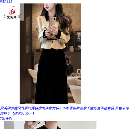
0条评价
黛芙熙小香风气质时尚名媛两件套女装2026冬季新款富家千金外套半裙套装 黑色单件
短裤 S 【建议80-95斤】
7条评价