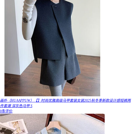
画朴（HUAAPPUW）【】时尚优雅高级马甲套装女装2025秋冬季新款设计感短裤两
件套潮 深灰色马甲 S
0条评价