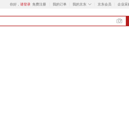
◇
你好，
请登录
免费注册
我的订单
我的京东
京东会员
企业采