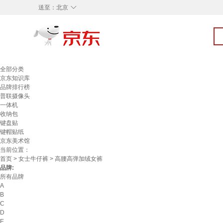
◇
送至：
北京
全部分类
京东知识库
品牌排行榜
普联摄像头
一体机
收纳包
键盘贴
键帽贴纸
京东美术馆
当前位置：
首页
>
女士牛仔裤
> 高腰高弹加绒女裤
品牌:
所有品牌
A
B
C
D
E