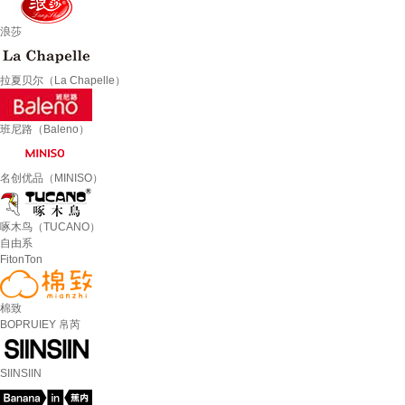
浪莎
拉夏贝尔（La Chapelle）
班尼路（Baleno）
名创优品（MINISO）
啄木鸟（TUCANO）
自由系
FitonTon
棉致
BOPRUIEY 帛芮
SIINSIIN