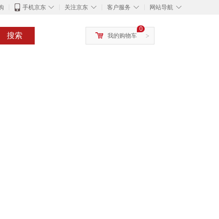
◇
◇
◇
◇
购
手机京东
关注京东
客户服务
网站导航
0
搜索
我的购物车
>