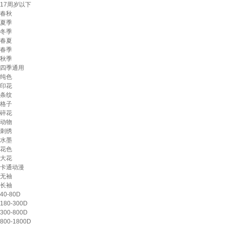
17周岁以下
春秋
夏季
冬季
春夏
春季
秋季
四季通用
纯色
印花
条纹
格子
碎花
动物
刺绣
水墨
花色
大花
卡通动漫
无袖
长袖
40-80D
180-300D
300-800D
800-1800D