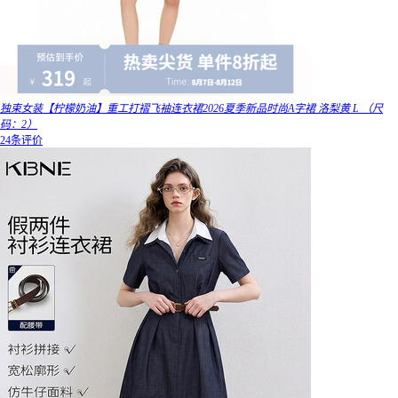
独束女装【柠檬奶油】重工打褶飞袖连衣裙2026夏季新品时尚A字裙 洛梨黄 L （尺
码：2）
24条评价