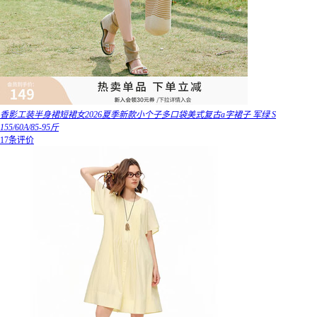
香影工装半身裙短裙女2026夏季新款小个子多口袋美式复古a字裙子 军绿 S
155/60A/85-95斤
17条评价