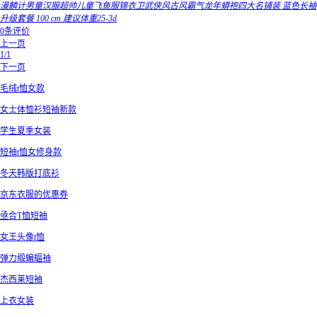
漫麟计男童汉服超帅儿童飞鱼服锦衣卫武侠风古风霸气龙年蟒袍四大名铺装 蓝色长袖
升级套餐 100 cm 建议体重25-3d
0条评价
上一页
1/1
下一页
毛绒t恤女款
女士体恤衫短袖新款
学生夏季女装
短袖t恤女修身款
冬天韩版打底衫
京东衣服的优惠券
亟合T恤短袖
女王头像t恤
弹力缎蝙蝠袖
杰西莱短袖
上衣女装