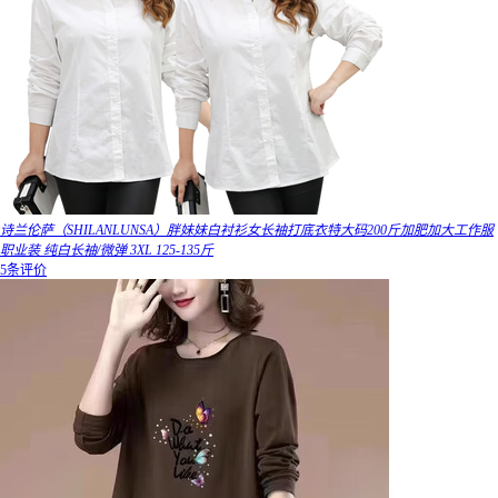
诗兰伦萨（SHILANLUNSA）胖妹妹白衬衫女长袖打底衣特大码200斤加肥加大工作服
职业装 纯白长袖/微弹 3XL 125-135斤
5条评价