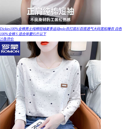
Dickies100%全棉男士纯棉短袖夏季运动polo衣打底衫百搭透气大码宽松睡衣 白色
100%全棉 S 适合体重95斤以下
25条评价