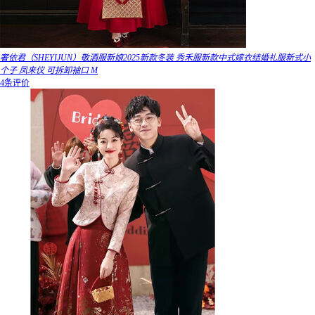
奢依君（SHEYIJUN）敬酒服新娘2025新款冬装 秀禾服新款中式嫁衣结婚礼服新式小
个子 凤来仪 可拆卸袖口 M
4条评价