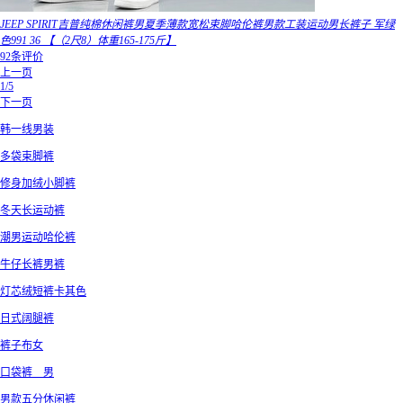
JEEP SPIRIT吉普纯棉休闲裤男夏季薄款宽松束脚哈伦裤男款工装运动男长裤子 军绿
色991 36 【（2尺8）体重165-175斤】
92条评价
上一页
1/5
下一页
韩一线男装
多袋束脚裤
修身加绒小脚裤
冬天长运动裤
潮男运动哈伦裤
牛仔长裤男裤
灯芯绒短裤卡其色
日式阔腿裤
裤子布女
口袋裤 男
男款五分休闲裤