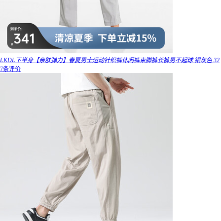
LKDL下半身【亲肤弹力】春夏男士运动针织裤休闲裤束脚裤长裤男不起球 银灰色 32
7条评价