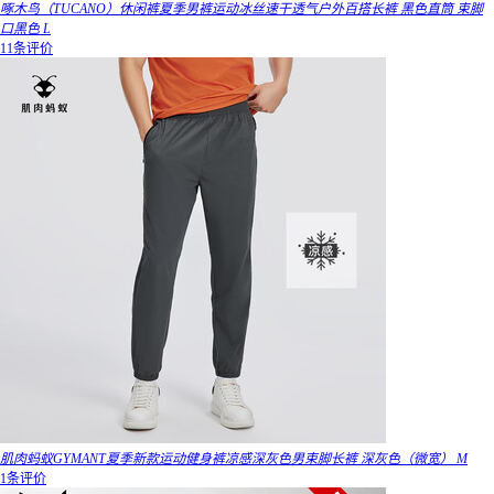
啄木鸟（TUCANO）休闲裤夏季男裤运动冰丝速干透气户外百搭长裤 黑色直筒 束脚
口黑色 L
11条评价
肌肉蚂蚁GYMANT夏季新款运动健身裤凉感深灰色男束脚长裤 深灰色（微宽） M
1条评价