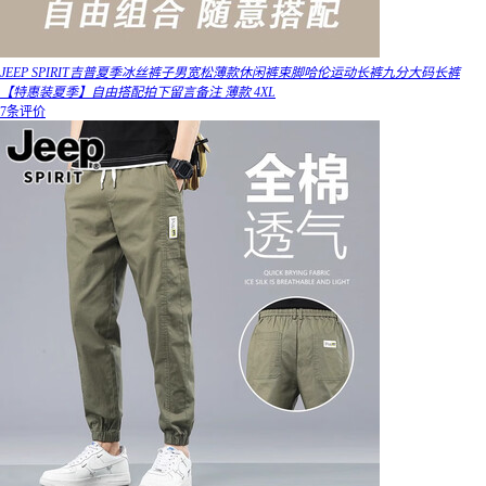
JEEP SPIRIT吉普夏季冰丝裤子男宽松薄款休闲裤束脚哈伦运动长裤九分大码长裤
【特惠装夏季】自由搭配拍下留言备注 薄款 4XL
7条评价