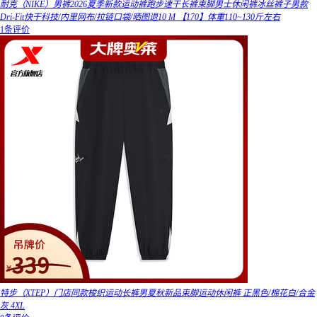
耐克（NIKE）男裤2026夏季新款运动裤跑步速干长裤束脚男士休闲裤冰丝裤子男款
Dri-Fit快干科技/内里网布/拉链口袋/晒图退10 M 【170】体重110~130斤左右
1条评价
特步（XTEP）门店同款梭织运动长裤男夏秋新品束脚运动休闲裤 正黑色/棉花白/合金
灰 4XL