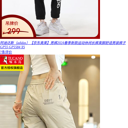
阿迪达斯（adidas）【京东奥莱】男裤2024春季新款运动休闲长裤束脚舒适男装裤子
GP55 GP5584 XS
7条评价