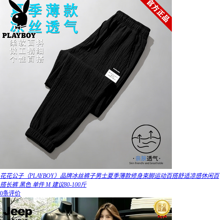
花花公子（PLAYBOY）品牌冰丝裤子男士夏季薄款修身束脚运动百搭舒适凉感休闲百
搭长裤 黑色 单件 M 建议80-100斤
0条评价