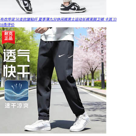
布衣传说 50支抗皱粘纤 夏季薄九分休闲裤男士运动长裤束脚卫裤 卡其 33
16条评价