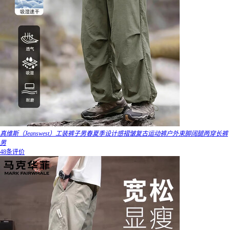
真维斯（Jeanswest）工装裤子男春夏季设计感褶皱复古运动裤户外束脚阔腿两穿长裤
男
48条评价