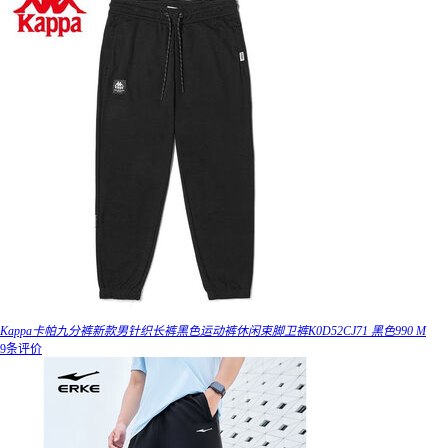
Kappa卡帕九分裤新款男针织长裤黑色运动裤休闲束脚卫裤K0D52CJ71 黑色990 M
9条评价