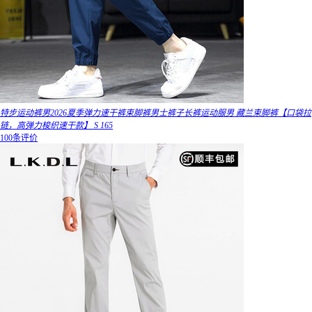
特步运动裤男2026夏季弹力速干裤束脚裤男士裤子长裤运动服男 藏兰束脚裤【口袋拉
链，高弹力梭织速干款】 S 165
100条评价