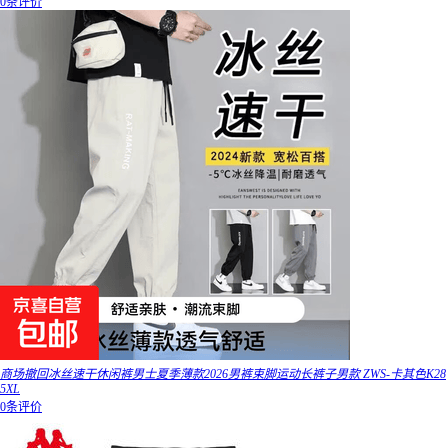
0条评价
商场撤回冰丝速干休闲裤男士夏季薄款2026男裤束脚运动长裤子男款 ZWS-卡其色K28
5XL
0条评价