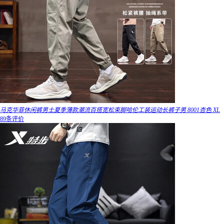
马克华菲休闲裤男士夏季薄款潮流百搭宽松束脚哈伦工装运动长裤子男 8001杏色 XL
89条评价