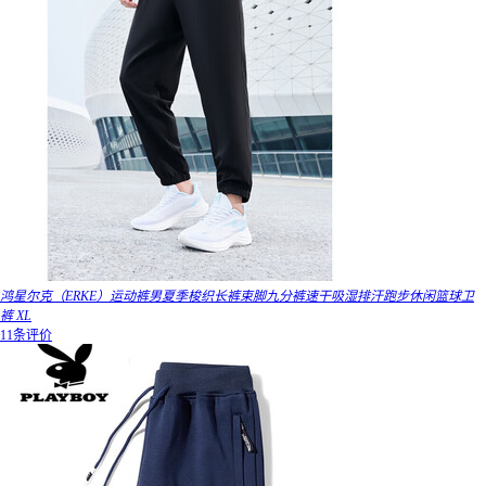
鸿星尔克（ERKE）运动裤男夏季梭织长裤束脚九分裤速干吸湿排汗跑步休闲篮球卫
裤 XL
11条评价