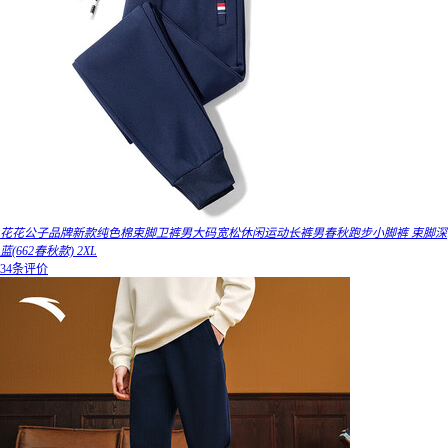
花花公子品牌新款纯色棉束脚卫裤男大码宽松休闲运动长裤男春秋跑步小脚裤 束脚深
蓝(662春秋款) 2XL
34条评价