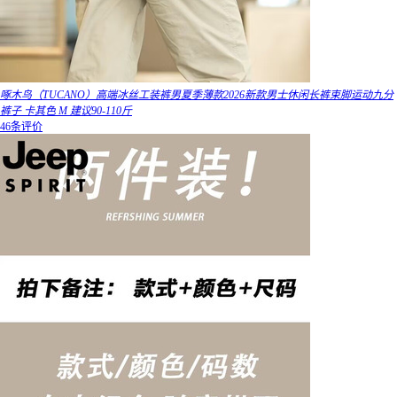
啄木鸟（TUCANO）高端冰丝工装裤男夏季薄款2026新款男士休闲长裤束脚运动九分
裤子 卡其色 M 建议90-110斤
46条评价