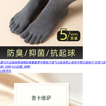
莫代尔五指袜男纯棉防臭春夏季中筒吸汗透气分趾袜男士商务中筒分指袜子 灰色[5双
装] 均码[AAA抗菌_纯棉]
24条评价