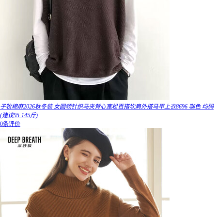
子牧棉麻2026秋冬装 女圆领针织马夹背心宽松百搭坎肩外搭马甲上衣8696 咖色 均码
(建议95-145斤)
0条评价