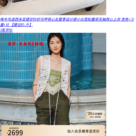
啄木鸟波西米亚镂空针织马甲背心女夏季设计感小众宽松叠穿无袖背心上衣 杏色 (少
量) M 【建议85-斤】
3条评价