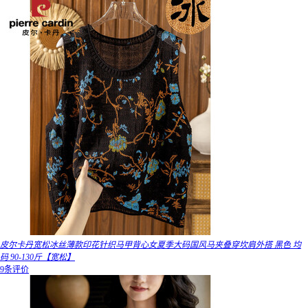
皮尔卡丹宽松冰丝薄款印花针织马甲背心女夏季大码国风马夹叠穿坎肩外搭 黑色 均
码 90-130斤【宽松】
9条评价