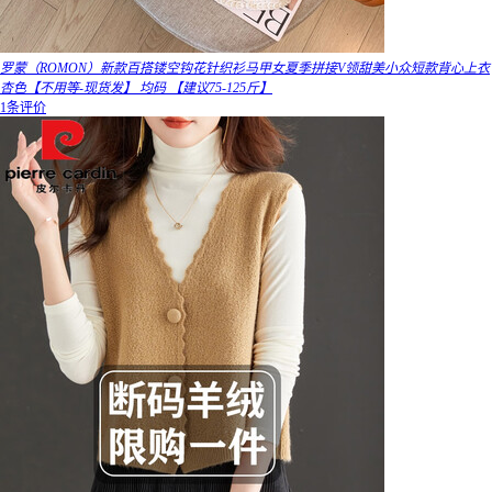
罗蒙（ROMON）新款百搭镂空钩花针织衫马甲女夏季拼接V领甜美小众短款背心上衣
杏色【不用等-现货发】 均码 【建议75-125斤】
1条评价