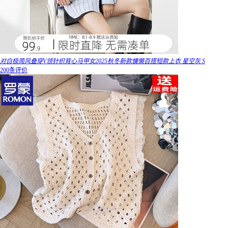
对白极简风叠穿V领针织背心马甲女2025秋冬新款慵懒百搭短款上衣 星空灰 S
200条评价