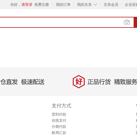
◇
你好，
请登录
免费注册
我的订单
我的京东
京东会员
企业采
好
直发，极速配送
正品行货，精致服务
支付方式
货到付款
在线支付
分期付款
邮局汇款