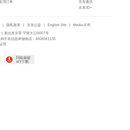
取消订单
京东通信
京东JD+
|
隐私政策
|
京东公益
|
English Site
|
Media & IR
| 新出发京零 字第大120007号
法和不良信息举报电话：4006561155
证照