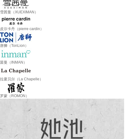
雪茜曼（XUEXIMAN）
皮尔卡丹（pierre cardin）
唐狮（TonLion）
茵曼（INMAN）
拉夏贝尔（La Chapelle）
罗蒙（ROMON）