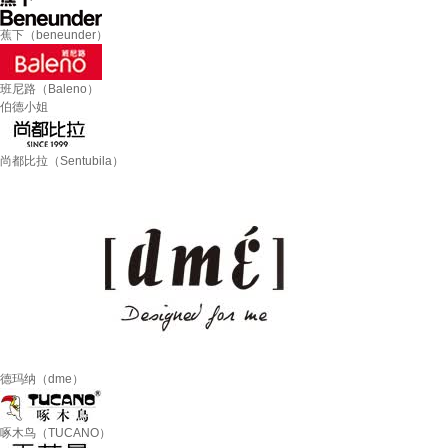
蕉下（beneunder）
班尼路（Baleno）
伯德小姐
尚都比拉（Sentubila）
德玛纳（dme）
啄木鸟（TUCANO）