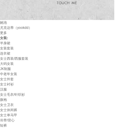
她池
尤克达蒂（yookdd）
更多
女装:
半身裙
女装套装
连衣裙
女士西装/西服套装
大码女装
JK制服
中老年女装
女士外套
女士衬衫
汉服
女士毛衣/针织衫
旗袍
女士卫衣
女士休闲裤
女士单马甲
吊带/背心
短裤