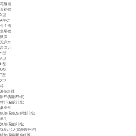
花苞裙
百褶裙
X型
A字裙
公主裙
鱼尾裙
微弹
无弹力
高弹力
S型
A型
H型
O型
T型
X型
棉
海藻纤维
醋纤(醋酯纤维)
粘纤(粘胶纤维)
桑蚕丝
氨纶(聚氨酯弹性纤维)
羊毛
涤纶(聚酯纤维)
锦纶/尼龙(聚酰胺纤维)
腈纶(聚丙烯腈纤维)