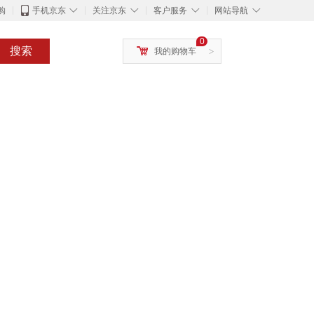
◇
◇
◇
◇
购
手机京东
关注京东
客户服务
网站导航
0
搜索
我的购物车
>