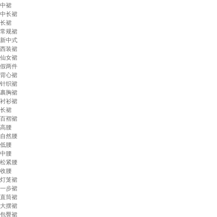
中裙
中长裙
长裙
常规裙
新中式
西装裙
仙女裙
假两件
背心裙
针织裙
裹胸裙
衬衫裙
长裙
百褶裙
高腰
自然腰
低腰
中腰
松紧腰
收腰
灯笼裙
一步裙
直筒裙
大摆裙
包臀裙