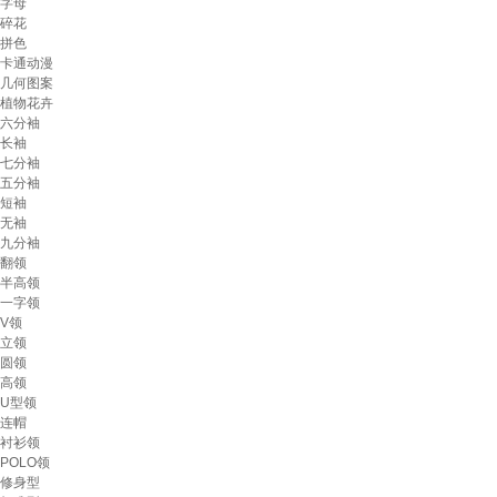
字母
碎花
拼色
卡通动漫
几何图案
植物花卉
六分袖
长袖
七分袖
五分袖
短袖
无袖
九分袖
翻领
半高领
一字领
V领
立领
圆领
高领
U型领
连帽
衬衫领
POLO领
修身型