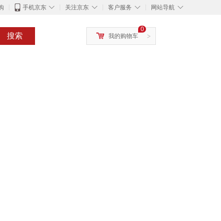
◇
◇
◇
◇
购
手机京东
关注京东
客户服务
网站导航
0
搜索
我的购物车
>