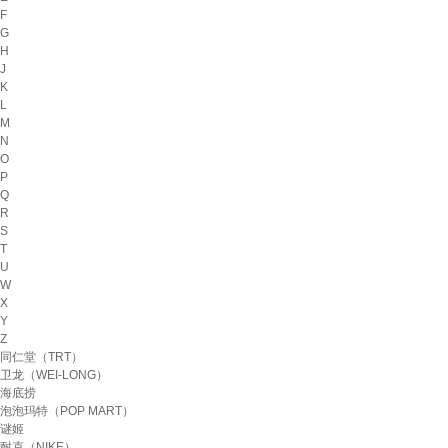
F
G
H
J
K
L
M
N
O
P
Q
R
S
T
U
W
X
Y
Z
同仁堂（TRT）
卫龙（WEI-LONG）
海底捞
泡泡玛特（POP MART）
谜姬
耐克（NIKE）