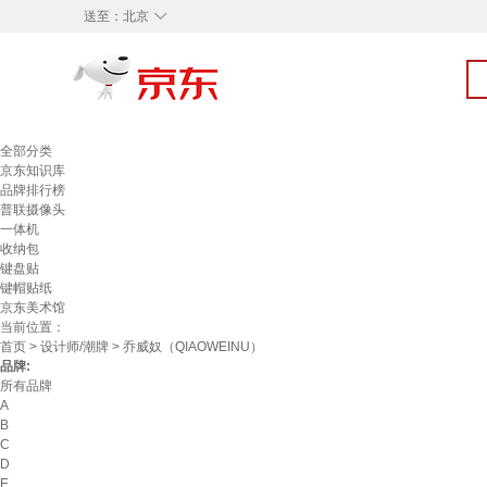
◇
送至：
北京
全部分类
京东知识库
品牌排行榜
普联摄像头
一体机
收纳包
键盘贴
键帽贴纸
京东美术馆
当前位置：
首页
>
设计师/潮牌
> 乔威奴（QIAOWEINU）
品牌:
所有品牌
A
B
C
D
E