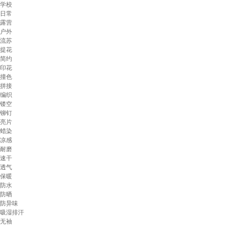
学校
日常
露营
户外
流苏
提花
简约
印花
撞色
拼接
编织
镂空
铆钉
亮片
蜡染
凉感
耐磨
速干
透气
保暖
防水
防晒
防异味
吸湿排汗
无袖