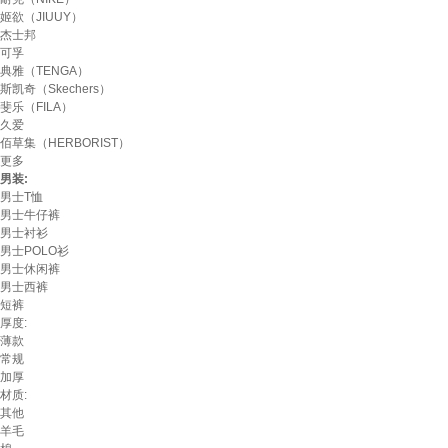
姬欲（JIUUY）
杰士邦
可孚
典雅（TENGA）
斯凯奇（Skechers）
斐乐（FILA）
久爱
佰草集（HERBORIST）
更多
男装:
男士T恤
男士牛仔裤
男士衬衫
男士POLO衫
男士休闲裤
男士西裤
短裤
厚度:
薄款
常规
加厚
材质:
其他
羊毛