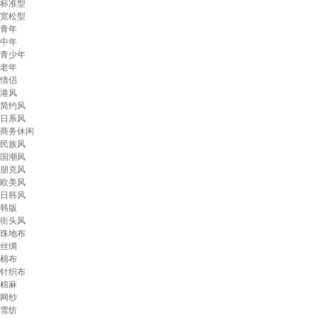
标准型
宽松型
青年
中年
青少年
老年
情侣
港风
简约风
日系风
商务休闲
民族风
国潮风
朋克风
欧美风
日韩风
韩版
街头风
珠地布
丝绸
棉布
针织布
棉麻
网纱
雪纺