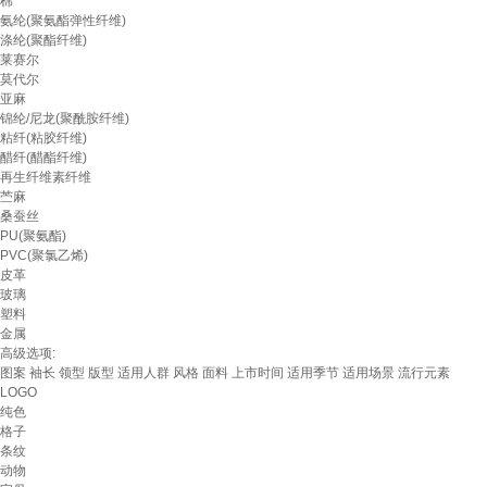
棉
氨纶(聚氨酯弹性纤维)
涤纶(聚酯纤维)
莱赛尔
莫代尔
亚麻
锦纶/尼龙(聚酰胺纤维)
粘纤(粘胶纤维)
醋纤(醋酯纤维)
再生纤维素纤维
苎麻
桑蚕丝
PU(聚氨酯)
PVC(聚氯乙烯)
皮革
玻璃
塑料
金属
高级选项:
图案
袖长
领型
版型
适用人群
风格
面料
上市时间
适用季节
适用场景
流行元素
LOGO
纯色
格子
条纹
动物