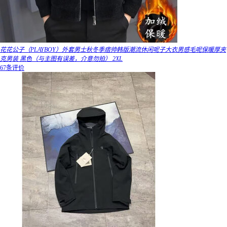
花花公子（PLAYBOY）外套男士秋冬季痞帅韩版潮流休闲呢子大衣男感毛呢保暖厚夹
克男装 黑色（与主图有误差，介意勿拍） 2XL
67条评价