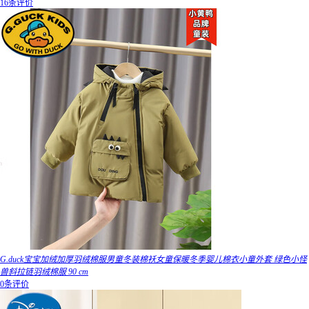
16条评价
G.duck宝宝加绒加厚羽绒棉服男童冬装棉袄女童保暖冬季婴儿棉衣小童外套 绿色小怪
兽斜拉链羽绒棉服 90 cm
0条评价