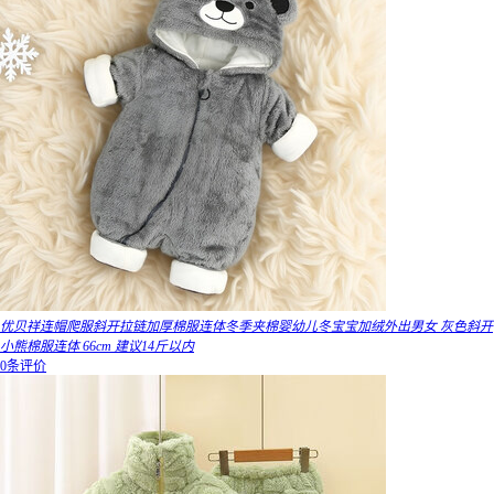
优贝祥连帽爬服斜开拉链加厚棉服连体冬季夹棉婴幼儿冬宝宝加绒外出男女 灰色斜开
小熊棉服连体 66cm 建议14斤以内
0条评价