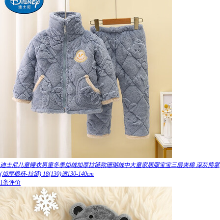
迪士尼儿童睡衣男童冬季加绒加厚拉链款珊瑚绒中大童家居服宝宝三层夹棉 深灰熊掌
(加厚棉袄-拉链) 18(130)适130-140cm
1条评价