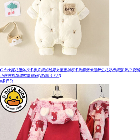
G.duck婴儿连体衣冬季夹棉加绒男女宝宝加厚冬款套装卡通新生儿外出棉服 米白 刺绣
小熊夹棉加绒加厚 66码(建议0-4个月)
0条评价