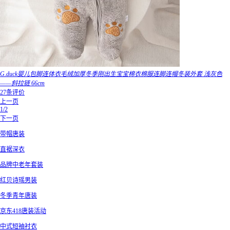
G.duck婴儿包脚连体衣毛绒加厚冬季刚出生宝宝棉衣棉服连脚连帽冬装外套 浅灰色
——斜拉链 66cm
27条评价
上一页
1/2
下一页
带帽唐装
直裾深衣
品牌中老年套装
红贝诗瑶男装
冬季青年唐装
京东418唐装活动
中式短袖衬衣