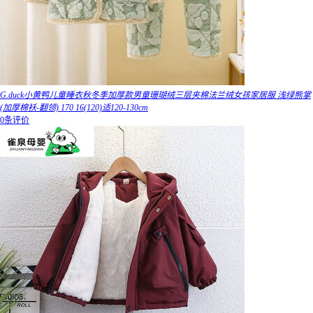
G.duck小黄鸭儿童睡衣秋冬季加厚款男童珊瑚绒三层夹棉法兰绒女孩家居服 浅绿熊掌
(加厚棉袄-翻领) 170 16(120)适120-130cm
0条评价