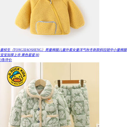
童校生（TONGXIAOSHENG）男童棉服儿童外套女童洋气秋冬新款斜拉链中小童棉服
宝宝加厚上衣 黄色星星 80
3条评价