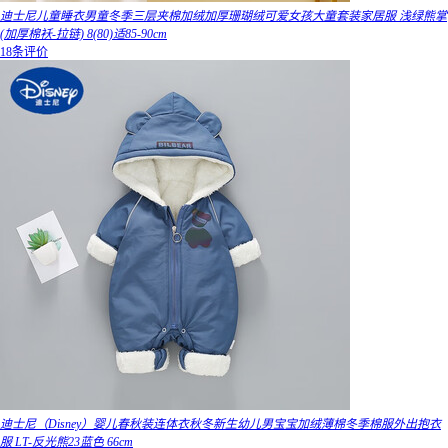
迪士尼儿童睡衣男童冬季三层夹棉加绒加厚珊瑚绒可爱女孩大童套装家居服 浅绿熊掌
(加厚棉袄-拉链) 8(80)适85-90cm
18条评价
迪士尼（Disney）婴儿春秋装连体衣秋冬新生幼儿男宝宝加绒薄棉冬季棉服外出抱衣
服 LT-反光熊23蓝色 66cm