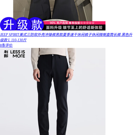
JEEP SPIRIT美式三防软外壳冲锋裤男款夏季速干休闲裤子休闲微喇直筒长裤 黑色升
级款 L 110-130斤
8条评价