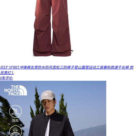
JEEP SPIRIT冲锋裤女男防水防风宽松三防裤子登山露营运动工装春秋款速干长裤 勃
艮第红 L
0条评价