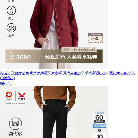
AIGLE艾高女士夹克外套两层防水防风透汽夹克26年早秋新品CA67 酒红色 CA673 36
(160/84A)
0条评价