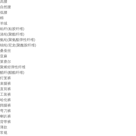
高腰
自然腰
低腰
棉
羊绒
粘纤(粘胶纤维)
涤纶(聚酯纤维)
氨纶(聚氨酯弹性纤维)
锦纶/尼龙(聚酰胺纤维)
桑蚕丝
亚麻
莱赛尔
聚烯烃弹性纤维
醋纤(醋酯纤维)
灯笼裤
束腿裤
直筒裤
工装裤
哈伦裤
阔腿裤
弯刀裤
喇叭裤
背带裤
薄款
常规