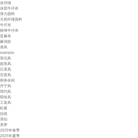
金丝绒
涂层牛仔布
弹力面料
天然纤维面料
牛仔布
棉弹牛仔布
亚麻布
麻混纺
港风
oversize
英伦风
甜美风
日系风
百搭风
商务休闲
丹宁风
简约风
嘻哈风
工装风
松紧
拉链
系扣
系带
2025年春季
2025年夏季