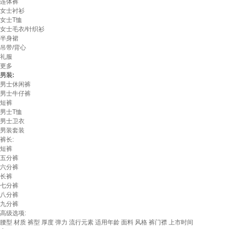
连体裤
女士衬衫
女士T恤
女士毛衣/针织衫
半身裙
吊带/背心
礼服
更多
男装:
男士休闲裤
男士牛仔裤
短裤
男士T恤
男士卫衣
男装套装
裤长:
短裤
五分裤
六分裤
长裤
七分裤
八分裤
九分裤
高级选项:
腰型
材质
裤型
厚度
弹力
流行元素
适用年龄
面料
风格
裤门襟
上市时间