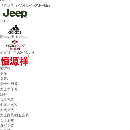
G.duck
马克华菲（MARK FAIRWHALE）
JEEP
阿迪达斯（adidas）
俞兆林（YUZHAOLIN）
恒源祥
更多
女装:
女士休闲裤
女士牛仔裤
短裤
女装套装
中老年女装
大码女装
女士西装/西服套装
女士卫衣
真丝女装