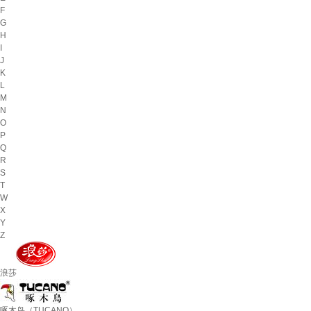
F
G
H
I
J
K
L
M
N
O
P
Q
R
S
T
W
X
Y
Z
浪莎
啄木鸟（TUCANO）