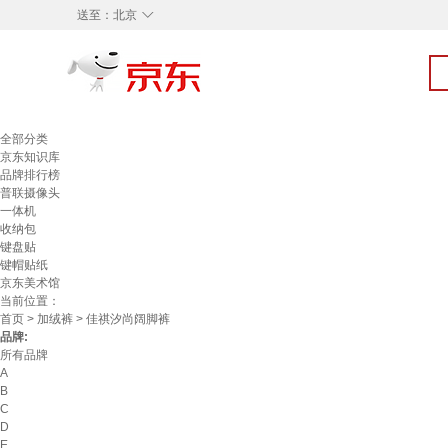
◇
送至：
北京
全部分类
京东知识库
品牌排行榜
普联摄像头
一体机
收纳包
键盘贴
键帽贴纸
京东美术馆
当前位置：
首页
>
加绒裤
> 佳祺汐尚阔脚裤
品牌:
所有品牌
A
B
C
D
E