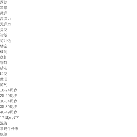
厚款
加厚
微弹
高弹力
无弹力
提花
褶皱
荷叶边
镂空
破洞
盘扣
铆钉
砂洗
印花
做旧
简约
18-24周岁
25-29周岁
30-34周岁
35-39周岁
40-49周岁
17周岁以下
混纺
常规牛仔布
氨纶