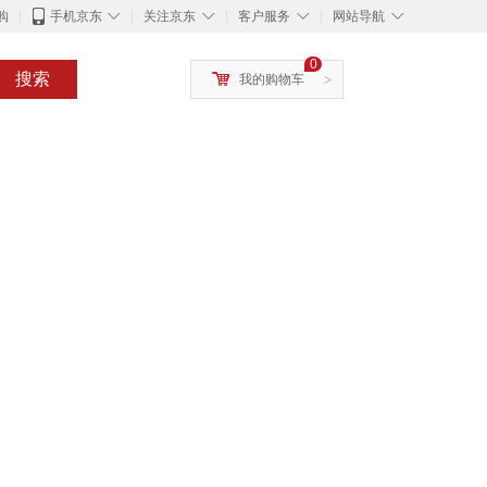
◇
◇
◇
◇
购
手机京东
关注京东
客户服务
网站导航
0
搜索
我的购物车
>