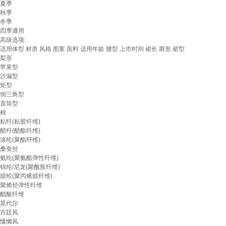
夏季
秋季
冬季
四季通用
高级选项:
适用体型
材质
风格
图案
面料
适用年龄
腰型
上市时间
裙长
廓形
裙型
梨形
苹果型
沙漏型
矩型
倒三角型
直筒型
棉
粘纤(粘胶纤维)
醋纤(醋酯纤维)
涤纶(聚酯纤维)
桑蚕丝
氨纶(聚氨酯弹性纤维)
锦纶/尼龙(聚酰胺纤维)
腈纶(聚丙烯腈纤维)
聚烯烃弹性纤维
醋酸纤维
莫代尔
宫廷风
慵懒风