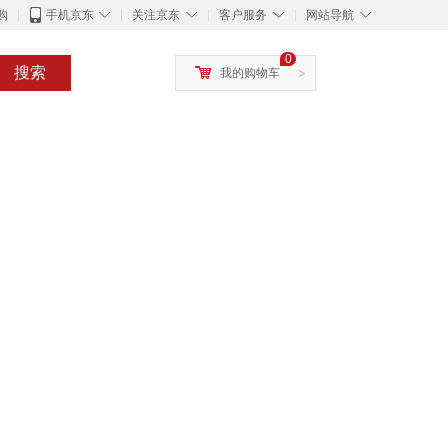
◇
◇
◇
◇
购
手机京东
关注京东
客户服务
网站导航
0
搜索
我的购物车
>