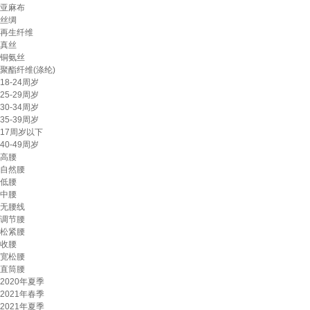
亚麻布
丝绸
再生纤维
真丝
铜氨丝
聚酯纤维(涤纶)
18-24周岁
25-29周岁
30-34周岁
35-39周岁
17周岁以下
40-49周岁
高腰
自然腰
低腰
中腰
无腰线
调节腰
松紧腰
收腰
宽松腰
直筒腰
2020年夏季
2021年春季
2021年夏季