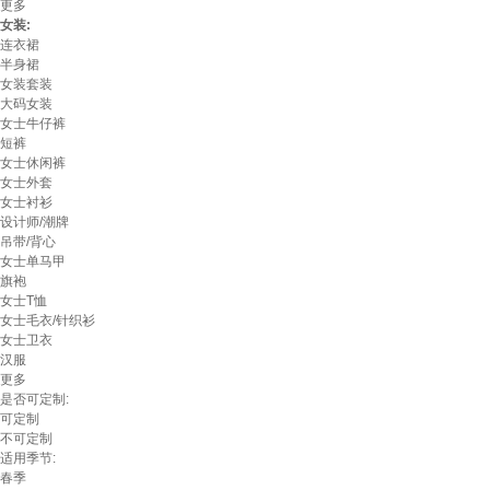
更多
女装:
连衣裙
半身裙
女装套装
大码女装
女士牛仔裤
短裤
女士休闲裤
女士外套
女士衬衫
设计师/潮牌
吊带/背心
女士单马甲
旗袍
女士T恤
女士毛衣/针织衫
女士卫衣
汉服
更多
是否可定制:
可定制
不可定制
适用季节:
春季