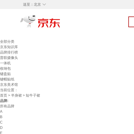
◇
送至：
北京
全部分类
京东知识库
品牌排行榜
普联摄像头
一体机
收纳包
键盘贴
键帽贴纸
京东美术馆
当前位置：
首页
>
半身裙
> 短牛子裙
品牌:
所有品牌
A
B
C
D
E