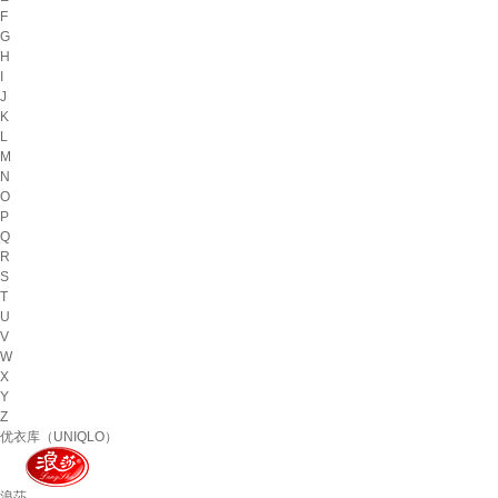
F
G
H
I
J
K
L
M
N
O
P
Q
R
S
T
U
V
W
X
Y
Z
优衣库（UNIQLO）
浪莎