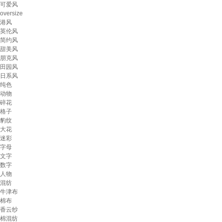
可爱风
oversize
港风
英伦风
简约风
甜美风
朋克风
田园风
日系风
纯色
动物
碎花
格子
豹纹
大花
迷彩
字母
文字
数字
人物
混纺
牛津布
棉布
香云纱
棉混纺