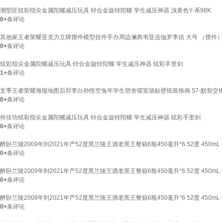
潮型匠炫彩指尖金属陀螺减压玩具 锌合金旋转陀螺 学生减压神器 浅黄色Y-系98K
0+
条评论
其他家王者荣耀亚克力立牌摆件模型挂件手办周边澜典韦亚连伽罗李信 大号 （摆件
0+
条评论
炫彩指尖金属陀螺减压玩具 锌合金旋转陀螺 学生减压神器 炫彩手里剑
1+
条评论
支季王者荣耀海报地图后羿李白孙悟空兔年学生宿舍寝室墙贴壁纸装饰画 57-默契交锋 花
0+
条评论
何佳功炫彩指尖金属陀螺减压玩具 锌合金旋转陀螺 学生减压神器 炫彩手里剑
0+
条评论
醉卧兰陵2009年到2021年产52度黑兰陵王酒老黑王整箱6瓶450毫升*6 52度 450mL 6
0+
条评论
醉卧兰陵2009年到2021年产52度黑兰陵王酒老黑王整箱6瓶450毫升*6 52度 450mL 6
0+
条评论
醉卧兰陵2009年到2021年产52度黑兰陵王酒老黑王整箱6瓶450毫升*6 52度 450mL 6
0+
条评论