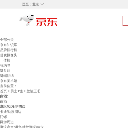
◇
送至：
北京
全部分类
京东知识库
品牌排行榜
普联摄像头
一体机
收纳包
键盘贴
键帽贴纸
京东美术馆
当前位置：
首页
>
男士T恤
> 兰陵王吧
白酒:
白酒
潮玩/动漫/IP周边:
卡通/动漫周边
陀螺
网游周边
潮流盲盒/明盒/搪胶潮玩/吊卡