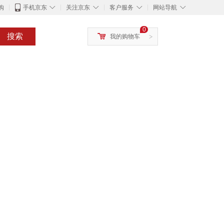
◇
◇
◇
◇
购
手机京东
关注京东
客户服务
网站导航
0
搜索
我的购物车
>