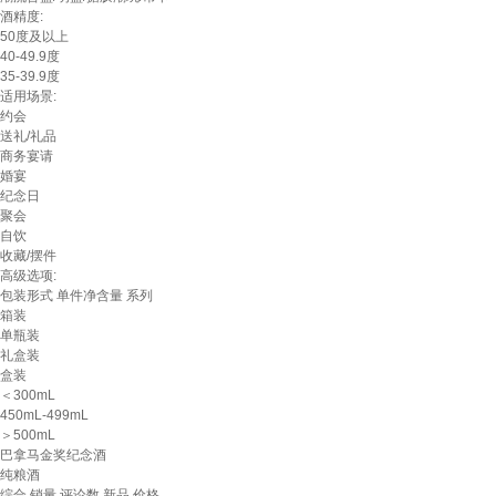
酒精度:
50度及以上
40-49.9度
35-39.9度
适用场景:
约会
送礼/礼品
商务宴请
婚宴
纪念日
聚会
自饮
收藏/摆件
高级选项:
包装形式
单件净含量
系列
箱装
单瓶装
礼盒装
盒装
＜300mL
450mL-499mL
＞500mL
巴拿马金奖纪念酒
纯粮酒
综合
销量
评论数
新品
价格