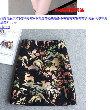
口旋灰色开叉毛呢半身裙女秋冬短裙新款高腰A字裙包臀裙裤裙裙子 黑色 -冬季半身
裙秋冬 L 170
2条评价