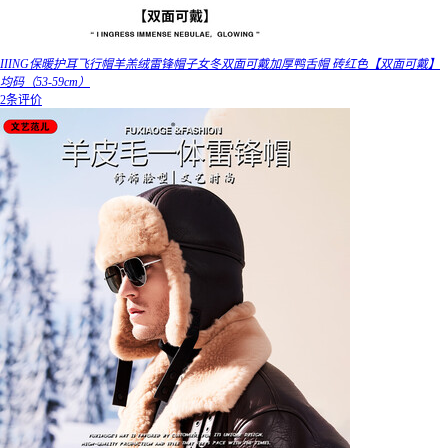
IIING保暖护耳飞行帽羊羔绒雷锋帽子女冬双面可戴加厚鸭舌帽 砖红色【双面可戴】
均码（53-59cm）
2条评价