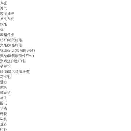
保暖
透气
吸湿排汗
反光夜视
氨纶
棉
聚酯纤维
粘纤(粘胶纤维)
涤纶(聚酯纤维)
锦纶/尼龙(聚酰胺纤维)
氨纶(聚氨酯弹性纤维)
聚烯烃弹性纤维
桑蚕丝
腈纶(聚丙烯腈纤维)
马海毛
爱心
纯色
蝴蝶结
格子
圆点
动物
碎花
豹纹
迷彩
印花