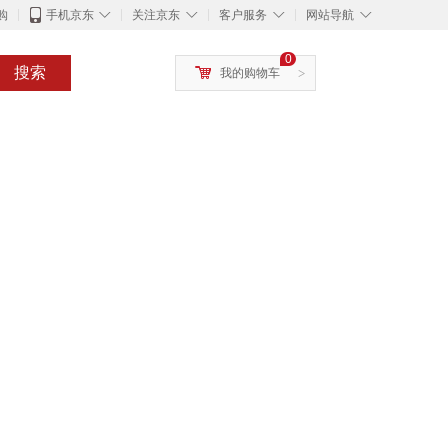
◇
◇
◇
◇
购
手机京东
关注京东
客户服务
网站导航
0
搜索
我的购物车
>