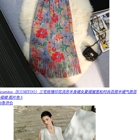
icumitoo（ICUMITOO）三宅玫瑰印花流苏半身裙女夏褶皱宽松时尚百搭半裙气质百
褶裙 图片色 S
0条评价