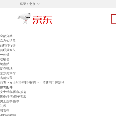
◇
送至：
北京
全部分类
京东知识库
品牌排行榜
普联摄像头
一体机
收纳包
键盘贴
键帽贴纸
京东美术馆
当前位置：
首页
>
女士丝巾/围巾/披肩
> 小清新围巾恒源祥
服饰配件:
女士丝巾/围巾/披肩
围巾/手套/帽子套装
男士丝巾/围巾
礼帽
贝雷帽
毛线/布面料