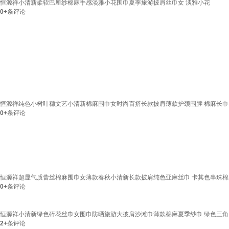
恒源祥小清新柔软巴厘纱棉麻手感淡雅小花围巾夏季旅游披肩丝巾女 淡雅小花
0+
条评论
恒源祥纯色小树叶穗文艺小清新棉麻围巾女时尚百搭长款披肩薄款护颈围脖 棉麻长巾
0+
条评论
恒源祥超显气质蕾丝棉麻围巾女薄款春秋小清新长款披肩纯色亚麻丝巾 卡其色串珠棉麻丝
0+
条评论
恒源祥小清新绿色碎花丝巾女围巾防晒旅游大披肩沙滩巾薄款棉麻夏季纱巾 绿色三角
2+
条评论