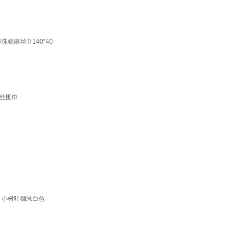
棉麻丝巾140*40
丝围巾
-小树叶穗米白色