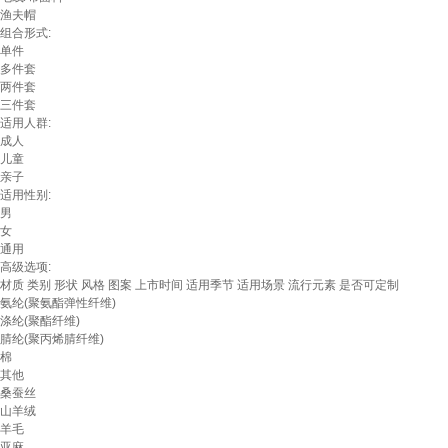
渔夫帽
组合形式:
单件
多件套
两件套
三件套
适用人群:
成人
儿童
亲子
适用性别:
男
女
通用
高级选项:
材质
类别
形状
风格
图案
上市时间
适用季节
适用场景
流行元素
是否可定制
氨纶(聚氨酯弹性纤维)
涤纶(聚酯纤维)
腈纶(聚丙烯腈纤维)
棉
其他
桑蚕丝
山羊绒
羊毛
亚麻