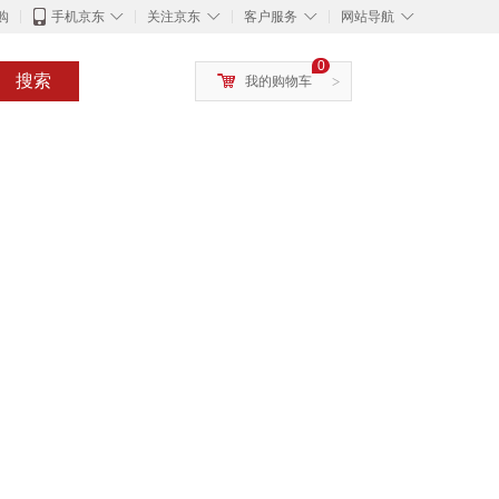
◇
◇
◇
◇
购
手机京东
关注京东
客户服务
网站导航
0
搜索
我的购物车
>