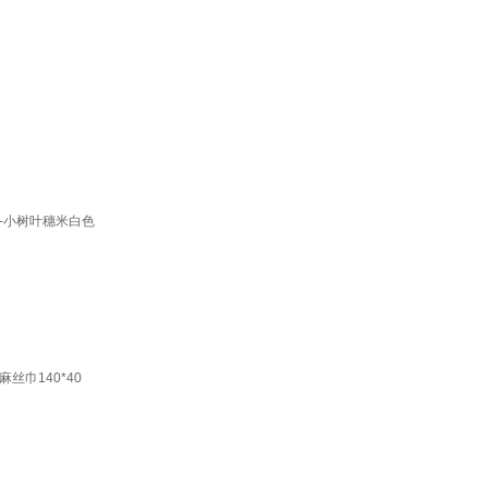
-小树叶穗米白色
巾140*40