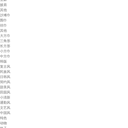
披肩
其他
沙滩巾
围巾
丝巾
其他
大方巾
三角形
长方形
小方巾
中方巾
韩版
复古风
民族风
日韩风
简约风
甜美风
田园风
小清新
通勤风
文艺风
中国风
纯色
动物