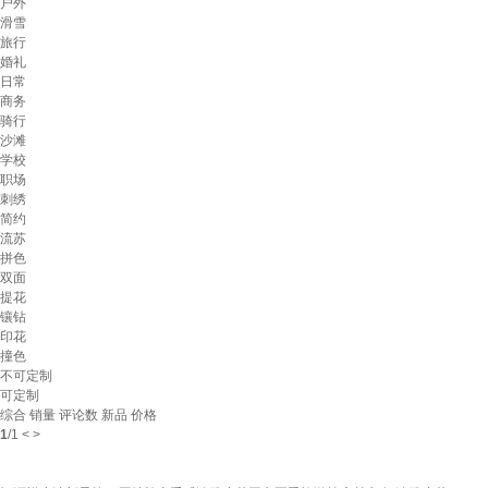
户外
滑雪
旅行
婚礼
日常
商务
骑行
沙滩
学校
职场
刺绣
简约
流苏
拼色
双面
提花
镶钻
印花
撞色
不可定制
可定制
综合
销量
评论数
新品
价格
1
/
1
<
>