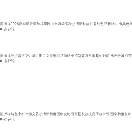
恒源祥2026夏季新款蕾丝棉麻围巾女薄款春秋小清新长款披肩纯色亚麻丝巾 卡其色串珠
0+
条评论
恒源祥波点蕾丝花边薄纱围巾女夏季百搭防晒小清新森系丝巾超仙时尚 浅粉色波点蕾
0+
条评论
恒源祥纯色小树叶穗文艺小清新棉麻围巾女时尚百搭长款披肩薄款护颈围脖 棉麻长巾
0+
条评论