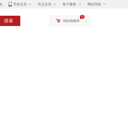
◇
◇
◇
◇
购
手机京东
关注京东
客户服务
网站导航
0
搜索
我的购物车
>