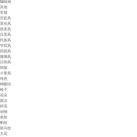
蝙蝠袖
其他
常规
宫廷风
英伦风
甜美风
日系风
民族风
学院风
田园风
慵懒风
日韩风
韩版
小香风
纯色
蝴蝶结
格子
花朵
圆点
碎花
动物
条纹
豹纹
斑马纹
大花