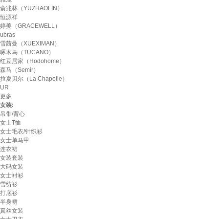
俞兆林（YUZHAOLIN）
恒源祥
婷美（GRACEWELL）
ubras
雪茜曼（XUEXIMAN）
啄木鸟（TUCANO）
红豆居家（Hodohome）
森马（Semir）
拉夏贝尔（La Chapelle）
UR
更多
女装:
吊带/背心
女士T恤
女士毛衣/针织衫
女士单马甲
连衣裙
女装套装
大码女装
女士衬衫
雪纺衫
打底衫
半身裙
真丝女装