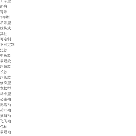
工字型
斜肩
背带
Y字型
吊带型
抹胸式
其他
可定制
不可定制
短款
中长款
常规款
超短款
长款
超长款
修身型
宽松型
标准型
公主袖
泡泡袖
荷叶袖
落肩袖
飞飞袖
包袖
常规袖