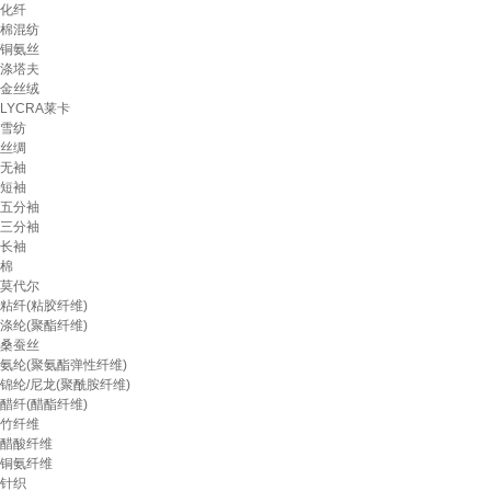
化纤
棉混纺
铜氨丝
涤塔夫
金丝绒
LYCRA莱卡
雪纺
丝绸
无袖
短袖
五分袖
三分袖
长袖
棉
莫代尔
粘纤(粘胶纤维)
涤纶(聚酯纤维)
桑蚕丝
氨纶(聚氨酯弹性纤维)
锦纶/尼龙(聚酰胺纤维)
醋纤(醋酯纤维)
竹纤维
醋酸纤维
铜氨纤维
针织