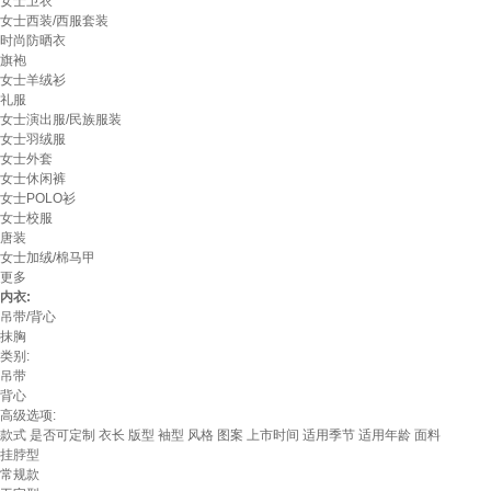
女士卫衣
女士西装/西服套装
时尚防晒衣
旗袍
女士羊绒衫
礼服
女士演出服/民族服装
女士羽绒服
女士外套
女士休闲裤
女士POLO衫
女士校服
唐装
女士加绒/棉马甲
更多
内衣:
吊带/背心
抹胸
类别:
吊带
背心
高级选项:
款式
是否可定制
衣长
版型
袖型
风格
图案
上市时间
适用季节
适用年龄
面料
挂脖型
常规款