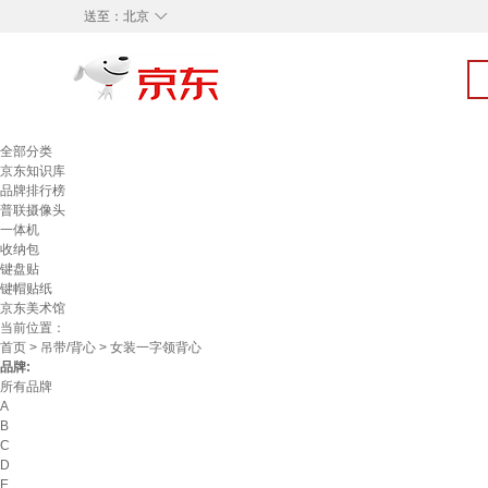
◇
送至：
北京
全部分类
京东知识库
品牌排行榜
普联摄像头
一体机
收纳包
键盘贴
键帽贴纸
京东美术馆
当前位置：
首页
>
吊带/背心
> 女装一字领背心
品牌:
所有品牌
A
B
C
D
E