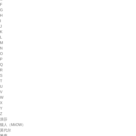
F
G
H
I
J
K
L
M
N
O
P
Q
R
S
T
U
V
W
X
Y
Z
浪莎
猫人（MiiOW）
莫代尔
雅鹿