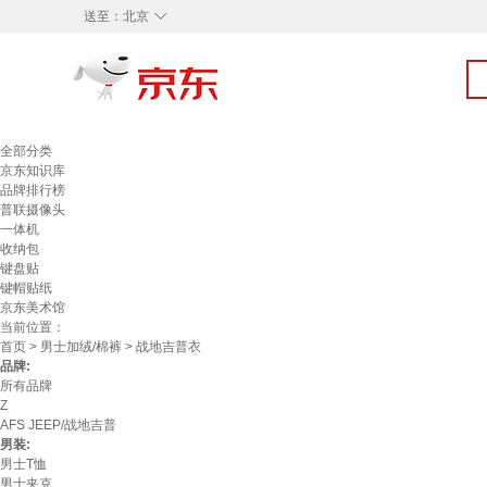
◇
送至：
北京
全部分类
京东知识库
品牌排行榜
普联摄像头
一体机
收纳包
键盘贴
键帽贴纸
京东美术馆
当前位置：
首页
>
男士加绒/棉裤
> 战地吉普衣
品牌:
所有品牌
Z
AFS JEEP/战地吉普
男装:
男士T恤
男士夹克