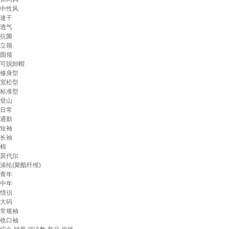
中性风
速干
透气
抗菌
立领
圆领
可脱卸帽
修身型
宽松型
标准型
登山
日常
通勤
短袖
长袖
棉
莫代尔
涤纶(聚酯纤维)
青年
中年
情侣
大码
常规袖
收口袖