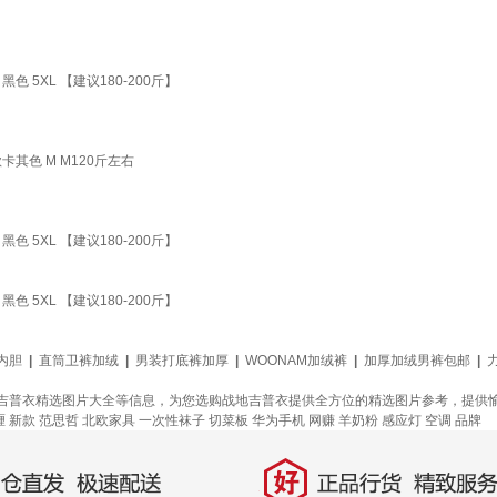
 5XL 【建议180-200斤】
其色 M M120斤左右
 5XL 【建议180-200斤】
 5XL 【建议180-200斤】
内胆
|
直筒卫裤加绒
|
男装打底裤加厚
|
WOONAM加绒裤
|
加厚加绒男裤包邮
|
吉普衣精选图片大全等信息，为您选购战地吉普衣提供全方位的精选图片参考，提供
喱
新款
范思哲
北欧家具
一次性袜子
切菜板
华为手机
网赚
羊奶粉
感应灯
空调
品牌
好
直发，极速配送
正品行货，精致服务