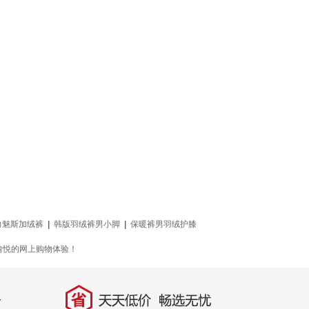
力魅斯加绒裤
|
韩版羽绒裤男小脚
|
保暖裤男羽绒护膝
愉悦的网上购物体验！
省
天天低价，畅选无忧