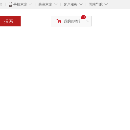
◇
◇
◇
◇
购
手机京东
关注京东
客户服务
网站导航
0
搜索
我的购物车
>