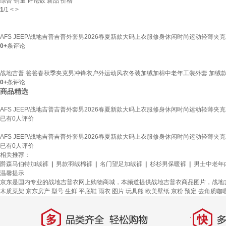
综合
销量
评论数
新品
价格
1
/
1
<
>
AFS JEEP/战地吉普吉普外套男2026春夏新款大码上衣服修身休闲时尚运动轻薄夹克 黑色
0+
条评论
战地吉普 爸爸春秋季夹克男冲锋衣户外运动风衣冬装加绒加棉中老年工装外套 加绒款卡
0+
条评论
商品精选
AFS JEEP/战地吉普吉普外套男2026春夏新款大码上衣服修身休闲时尚运动轻薄夹克 黑色
已有
0
人评价
AFS JEEP/战地吉普吉普外套男2026春夏新款大码上衣服修身休闲时尚运动轻薄夹克 黑色
已有
0
人评价
相关推荐：
爵森马伯特加绒裤
|
男款羽绒棉裤
|
名门望足加绒裤
|
杉杉男保暖裤
|
男士中老年
温馨提示
京东是国内专业的战地吉普衣网上购物商城，本频道提供战地吉普衣商品图片，战地
木质菜架
京东房产
型号
生鲜
平底鞋
雨衣
图片
玩具熊
欧美壁纸
京粉
预定
去角质咖
多
快
品类齐全，轻松购物
多仓