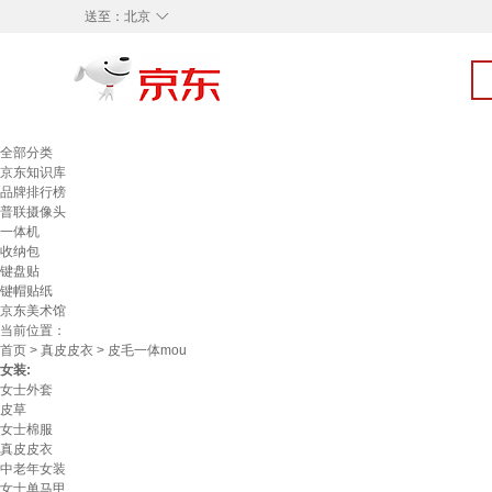
◇
送至：
北京
全部分类
京东知识库
品牌排行榜
普联摄像头
一体机
收纳包
键盘贴
键帽贴纸
京东美术馆
当前位置：
首页
>
真皮皮衣
> 皮毛一体mou
女装:
女士外套
皮草
女士棉服
真皮皮衣
中老年女装
女士单马甲