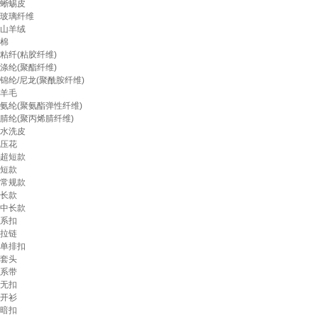
蜥蜴皮
玻璃纤维
山羊绒
棉
粘纤(粘胶纤维)
涤纶(聚酯纤维)
锦纶/尼龙(聚酰胺纤维)
羊毛
氨纶(聚氨酯弹性纤维)
腈纶(聚丙烯腈纤维)
水洗皮
压花
超短款
短款
常规款
长款
中长款
系扣
拉链
单排扣
套头
系带
无扣
开衫
暗扣