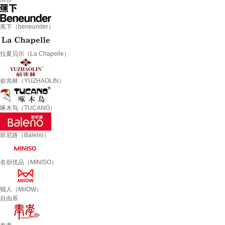
蕉下（beneunder）
拉夏贝尔（La Chapelle）
俞兆林（YUZHAOLIN）
啄木鸟（TUCANO）
班尼路（Baleno）
名创优品（MINISO）
猫人（MiiOW）
自由系