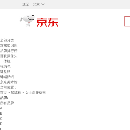
◇
送至：
北京
全部分类
京东知识库
品牌排行榜
普联摄像头
一体机
收纳包
键盘贴
键帽贴纸
京东美术馆
当前位置：
首页
>
加绒裤
> 女士高腰棉裤
品牌:
所有品牌
A
B
C
D
E