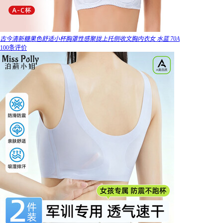
古今清新糖果色舒适小杯胸罩性感聚拢上托侧收文胸内衣女 水蓝 70A
100条评价