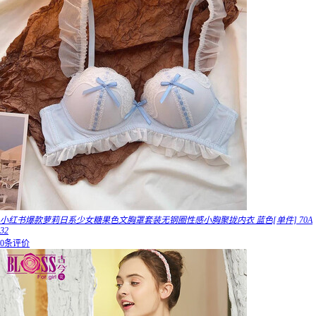
小红书爆款萝莉日系少女糖果色文胸罩套装无钢圈性感小胸聚拢内衣 蓝色[单件] 70A
32
0条评价