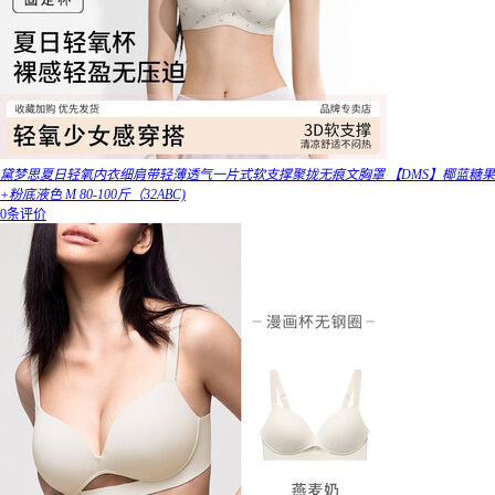
黛梦思夏日轻氧内衣细肩带轻薄透气一片式软支撑聚拢无痕文胸罩 【DMS】椰蓝糖果
+粉底液色 M 80-100斤（32ABC)
0条评价