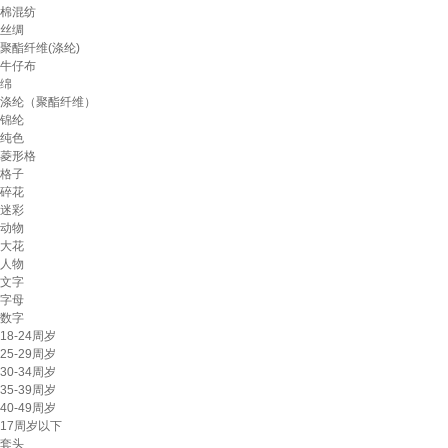
棉混纺
丝绸
聚酯纤维(涤纶)
牛仔布
绵
涤纶（聚酯纤维）
锦纶
纯色
菱形格
格子
碎花
迷彩
动物
大花
人物
文字
字母
数字
18-24周岁
25-29周岁
30-34周岁
35-39周岁
40-49周岁
17周岁以下
套头