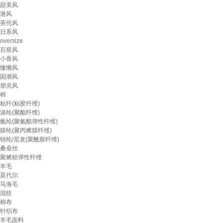
甜美风
港风
英伦风
日系风
oversize
百搭风
小香风
慵懒风
国潮风
朋克风
棉
粘纤(粘胶纤维)
涤纶(聚酯纤维)
氨纶(聚氨酯弹性纤维)
腈纶(聚丙烯腈纤维)
锦纶/尼龙(聚酰胺纤维)
桑蚕丝
聚烯烃弹性纤维
羊毛
莫代尔
马海毛
混纺
棉布
针织布
羊毛面料