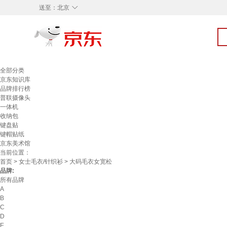
◇
送至：
北京
全部分类
京东知识库
品牌排行榜
普联摄像头
一体机
收纳包
键盘贴
键帽贴纸
京东美术馆
当前位置：
首页
>
女士毛衣/针织衫
> 大码毛衣女宽松
品牌:
所有品牌
A
B
C
D
E