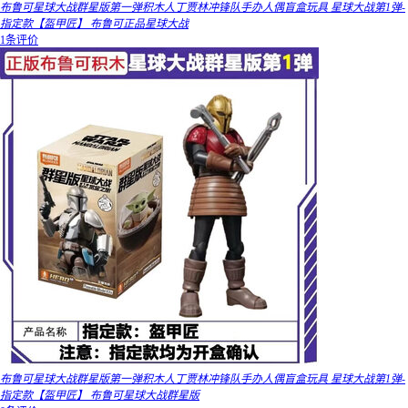
布鲁可星球大战群星版第一弹积木人丁贾林冲锋队手办人偶盲盒玩具 星球大战第1弹-
指定款【盔甲匠】 布鲁可正品星球大战
1条评价
布鲁可星球大战群星版第一弹积木人丁贾林冲锋队手办人偶盲盒玩具 星球大战第1弹-
指定款【盔甲匠】 布鲁可星球大战群星版