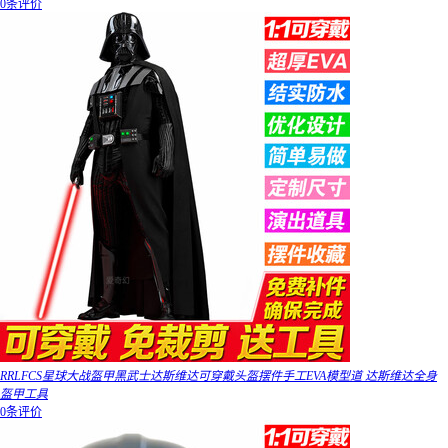
0条评价
RRLFCS星球大战盔甲黑武士达斯维达可穿戴头盔摆件手工EVA模型道 达斯维达全身
盔甲工具
0条评价