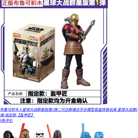
布鲁可积木人星球大战群星版第2弹二代达斯维达手办模型盲盒拼装玩具 星球大战第1
弹-指定款【盔甲匠】
9条评价