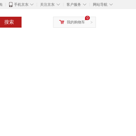
◇
◇
◇
◇
购
手机京东
关注京东
客户服务
网站导航
0
搜索
我的购物车
>