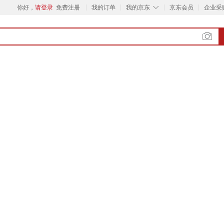
◇
你好，
请登录
免费注册
我的订单
我的京东
京东会员
企业采