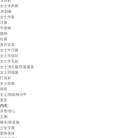
雪纺衫
女士休闲裤
JK制服
女士外套
汉服
半身裙
旗袍
短裤
真丝女装
女士牛仔裤
女士羊绒衫
女士羊毛衫
女士演出服/民族服装
女士羽绒服
打底衫
女士校服
唐装
女士加绒/棉马甲
更多
内衣:
吊带/背心
文胸
睡衣/家居服
少女文胸
塑身美体