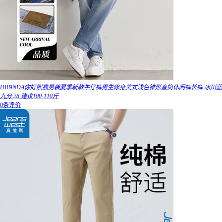
HIPANDA你好熊猫男装夏季新款牛仔裤男生修身美式浅色锥形直筒休闲裤长裤 冰川蓝
九分 28 建议100-110斤
0条评价