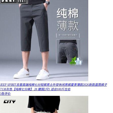
JEEP SPIRIT吉普高端纯棉七分短裤男士外穿休闲男裤夏季薄款2026新款直筒裤子
7138灰色【纯棉七分裤】 28 腰围2尺1 适合100斤左右
3条评价