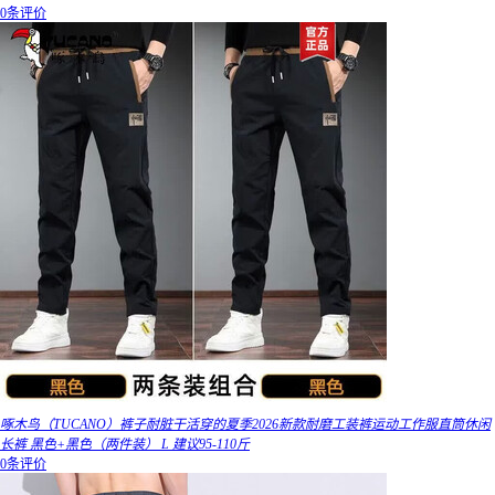
0条评价
啄木鸟（TUCANO）裤子耐脏干活穿的夏季2026新款耐磨工装裤运动工作服直筒休闲
长裤 黑色+黑色（两件装） L 建议95-110斤
0条评价