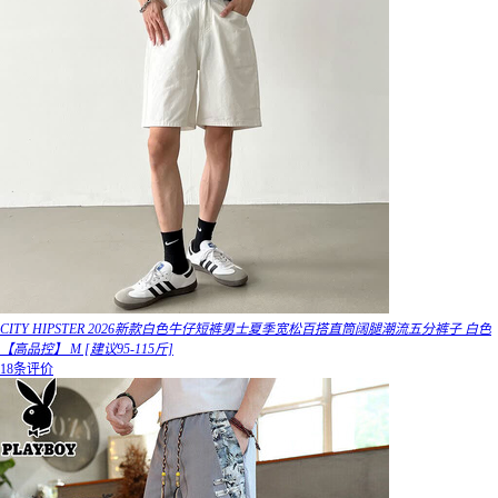
CITY HIPSTER 2026新款白色牛仔短裤男士夏季宽松百搭直筒阔腿潮流五分裤子 白色
【高品控】 M [建议95-115斤]
18条评价