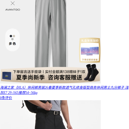
海澜之家（HLA）休闲裤男装26春夏季新款透气孔修身版型商务休闲男士九分裤子 浅
灰E7 29 /165推荐54~56kg
0条评价