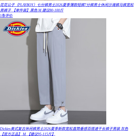
花花公子（PLAYBOY）七分裤男士2026夏季薄款短裤7分裤男士休闲沙滩裤马裤宽松
男裤子 【单件装】黑色 M 建议80-100斤
1条评价
Dickies美式复古休闲裤男士2026夏季新款宽松直筒垂感百搭速干长裤子男装 灰色
【官方正品】 M 【建议95-115斤】