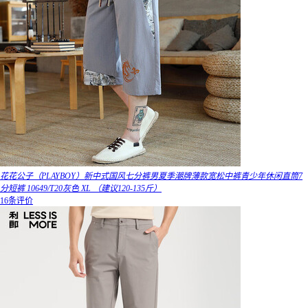
花花公子（PLAYBOY）新中式国风七分裤男夏季潮牌薄款宽松中裤青少年休闲直筒7
分短裤 10649/T20灰色 XL （建议120-135斤）
16条评价