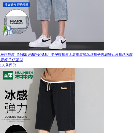
马克华菲（MARK FAIRWHALE）牛仔短裤男士夏季直筒冰丝裤子男潮牌七分裤休闲裤
男裤 牛仔蓝 28
100条评价