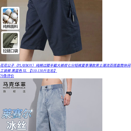
花花公子（PLAYBOY）纯棉过膝半截大裤衩七分短裤夏季薄款男士潮流百搭直筒休闲
工装裤 黑蓝色 XL 【110-130斤左右】
79条评价