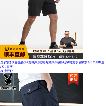
龙牙隐之冰雷轻量战术短裤弹力舒适轻薄户外通勤5分裤男夏季 极夜黑 M 175/84B 重
140-155斤
200条评价