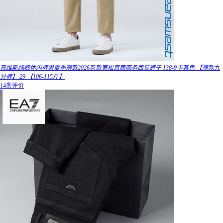
真维斯纯棉休闲裤男夏季薄款2026新款宽松直筒商务西装裤子 138-9卡其色 【薄款九
分裤】 29 【106-115斤】
14条评价