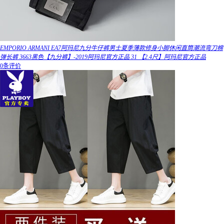
EMPORIO ARMANI EA7阿玛尼九分牛仔裤男士夏季薄款修身小脚休闲直筒潮流弯刀棉
弹长裤 3663黑色【九分裤】-2019阿玛尼官方正品 31 【2.4尺】阿玛尼官方正品
0条评价