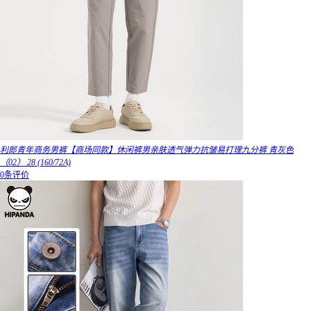
利郎青年商务男裤【商场同款】休闲裤男亲肤透气弹力抗皱易打理九分裤 青灰色
（02） 28 (160/72A)
0条评价