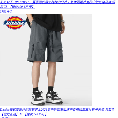
花花公子（PLAYBOY）夏季薄款男士纯棉七分裤工装休闲短裤宽松中裤外穿马裤 深
灰 XL 【建议100-125斤】
17条评价
Dickies美式复古休闲短裤男士2026夏季新款宽松速干百搭褶皱五分裤子男装 深灰色
【官方正品】 M 【建议95-115斤】