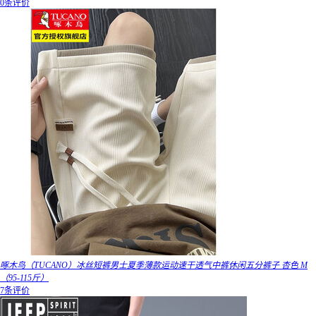
0条评价
啄木鸟（TUCANO）冰丝短裤男士夏季薄款运动速干透气中裤休闲五分裤子 杏色 M
（95-115斤）
7条评价