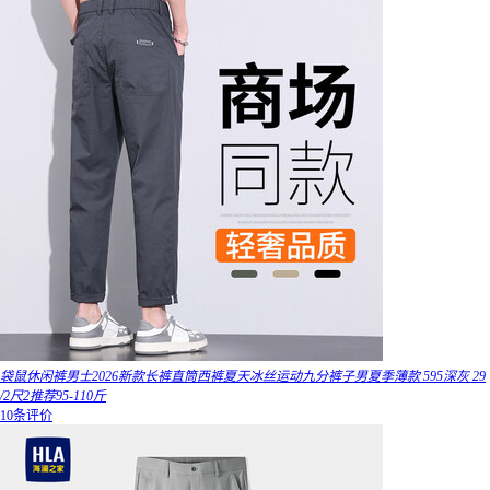
袋鼠休闲裤男士2026新款长裤直筒西裤夏天冰丝运动九分裤子男夏季薄款 595深灰 29
/2尺2推荐95-110斤
10条评价