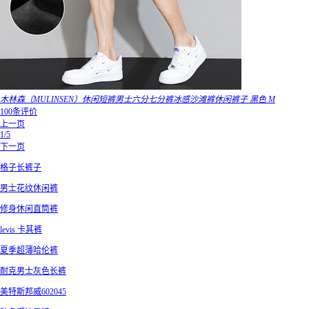
木林森（MULINSEN）休闲短裤男士六分七分裤冰感沙滩裤休闲裤子 黑色 M
100条评价
上一页
1/5
下一页
格子长裤子
男士花纹休闲裤
修身休闲直筒裤
levis 卡其裤
夏季超薄哈伦裤
耐克男士灰色长裤
美特斯邦威602045