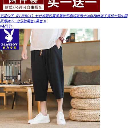
花花公子（PLAYBOY）七分裤男款夏季薄款亚麻短裤男士冰丝棉麻裤子宽松大码中国
风男裤 213七分裤黑色+黑色 M
0条评价