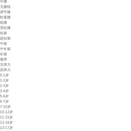
中腰
无腰线
调节腰
松紧腰
收腰
宽松腰
短裙
超短裙
中裙
中长裙
长裙
微弹
无弹力
高弹力
0-1岁
1-2岁
2-3岁
3-4岁
5-6岁
6-7岁
7-10岁
10-12岁
11-15岁
12-16岁
13-17岁