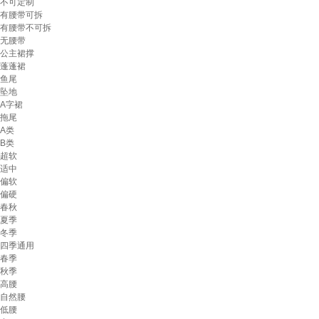
不可定制
有腰带可拆
有腰带不可拆
无腰带
公主裙撑
蓬蓬裙
鱼尾
坠地
A字裙
拖尾
A类
B类
超软
适中
偏软
偏硬
春秋
夏季
冬季
四季通用
春季
秋季
高腰
自然腰
低腰