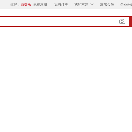
◇
你好，
请登录
免费注册
我的订单
我的京东
京东会员
企业采