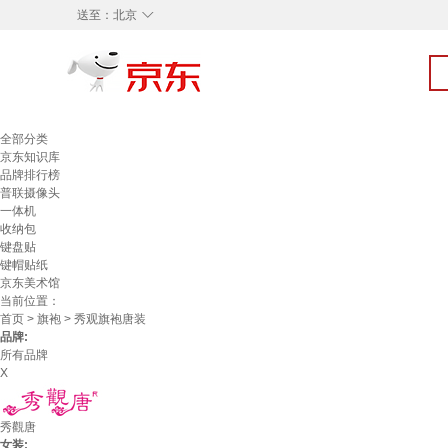
◇
送至：
北京
全部分类
京东知识库
品牌排行榜
普联摄像头
一体机
收纳包
键盘贴
键帽贴纸
京东美术馆
当前位置：
首页
>
旗袍
> 秀观旗袍唐装
品牌:
所有品牌
X
秀觀唐
女装: