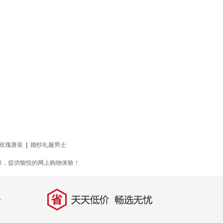
玫瑰唐装
|
婚纱礼服男士
考，提供愉悦的网上购物体验！
省
天天低价，畅选无忧