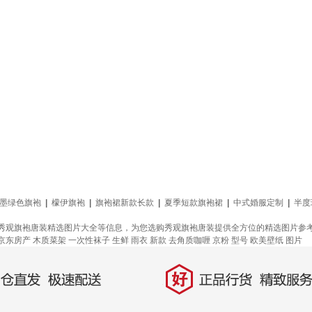
墨绿色旗袍
|
檬伊旗袍
|
旗袍裙新款长款
|
夏季短款旗袍裙
|
中式婚服定制
|
半度
秀观旗袍唐装精选图片大全等信息，为您选购秀观旗袍唐装提供全方位的精选图片参
京东房产
木质菜架
一次性袜子
生鲜
雨衣
新款
去角质咖喱
京粉
型号
欧美壁纸
图片
好
直发，极速配送
正品行货，精致服务