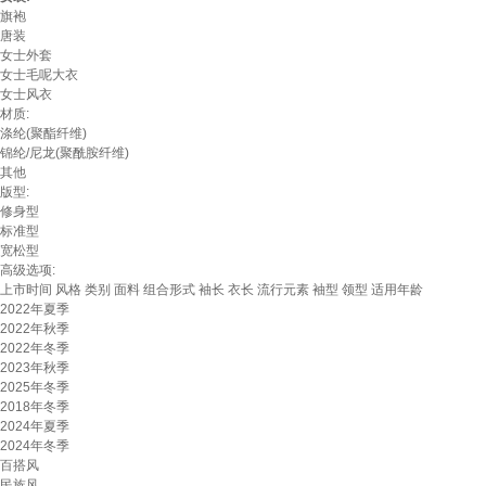
旗袍
唐装
女士外套
女士毛呢大衣
女士风衣
材质:
涤纶(聚酯纤维)
锦纶/尼龙(聚酰胺纤维)
其他
版型:
修身型
标准型
宽松型
高级选项:
上市时间
风格
类别
面料
组合形式
袖长
衣长
流行元素
袖型
领型
适用年龄
2022年夏季
2022年秋季
2022年冬季
2023年秋季
2025年冬季
2018年冬季
2024年夏季
2024年冬季
百搭风
民族风