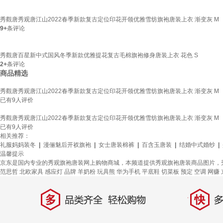
秀觀唐秀观唐江山2022春季新款复古定位印花开领优雅雪纺旗袍唐装上衣 渐变灰 M
9+
条评论
秀觀唐百星新中式国风冬季新款优雅提花复古毛棉旗袍修身唐装上衣 花色 S
2+
条评论
商品精选
秀觀唐秀观唐江山2022春季新款复古定位印花开领优雅雪纺旗袍唐装上衣 渐变灰 M
已有
9
人评价
秀觀唐秀观唐江山2022春季新款复古定位印花开领优雅雪纺旗袍唐装上衣 渐变灰 M
已有
9
人评价
相关推荐：
礼服妈妈装冬
|
漫俪魅后开衩旗袍
|
女士唐装棉裤
|
百含玉唐装
|
结婚中式婚纱
|
温馨提示
京东是国内专业的秀观旗袍唐装网上购物商城，本频道提供秀观旗袍唐装商品图片，
范思哲
北欧家具
感应灯
品牌
羊奶粉
玩具熊
华为手机
平底鞋
切菜板
预定
空调
网赚
多
快
品类齐全，轻松购物
多仓