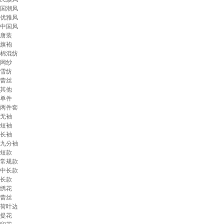
国潮风
优雅风
中国风
唐装
旗袍
棉混纺
网纱
雪纺
蕾丝
其他
单件
两件套
无袖
短袖
长袖
九分袖
短款
常规款
中长款
长款
绣花
蕾丝
荷叶边
提花