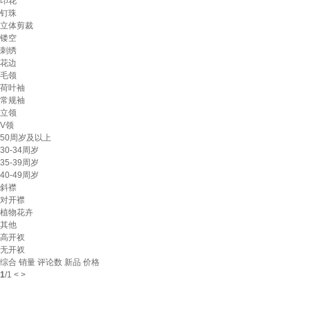
印花
钉珠
立体剪裁
镂空
刺绣
花边
毛领
荷叶袖
常规袖
立领
V领
50周岁及以上
30-34周岁
35-39周岁
40-49周岁
斜襟
对开襟
植物花卉
其他
高开衩
无开衩
综合
销量
评论数
新品
价格
1
/
1
<
>