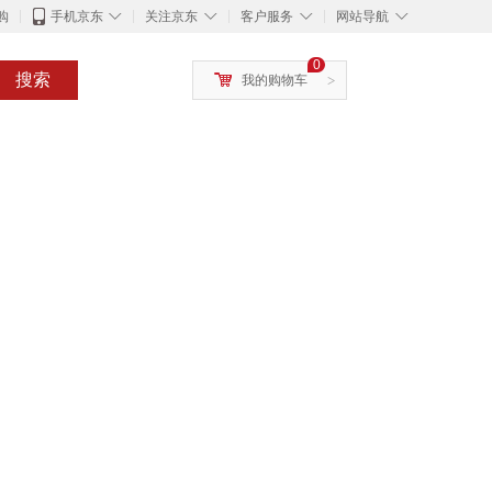
◇
◇
◇
◇
购
手机京东
关注京东
客户服务
网站导航
0
搜索
我的购物车
>