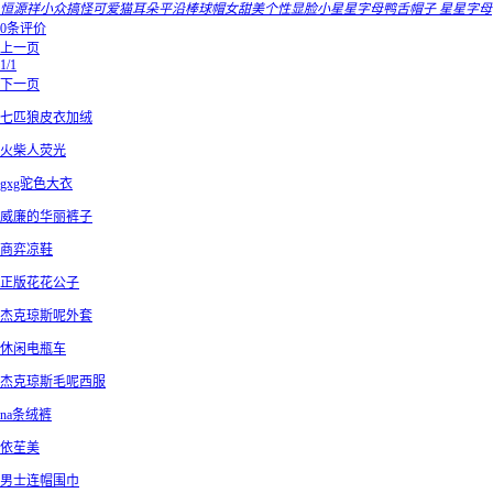
恒源祥小众搞怪可爱猫耳朵平沿棒球帽女甜美个性显脸小星星字母鸭舌帽子 星星字母
0条评价
上一页
1/1
下一页
七匹狼皮衣加绒
火柴人荧光
gxg驼色大衣
威廉的华丽裤子
商弈凉鞋
正版花花公子
杰克琼斯呢外套
休闲电瓶车
杰克琼斯毛呢西服
na条绒裤
依苼美
男士连帽围巾