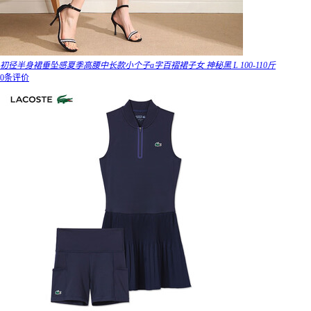
初径半身裙垂坠感夏季高腰中长款小个子a字百褶裙子女 神秘黑 L 100-110斤
0条评价