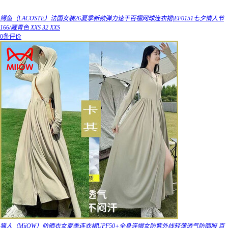
鳄鱼（LACOSTE）法国女装26夏季新款弹力速干百褶网球连衣裙|EF0151七夕情人节
166/藏青色 XXS 32 XXS
0条评价
猫人（MiiOW）防晒衣女夏季连衣裙UPF50+全身连帽女防紫外线轻薄透气防晒服 百