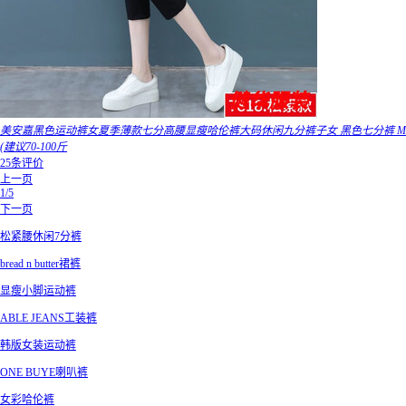
美安嘉黑色运动裤女夏季薄款七分高腰显瘦哈伦裤大码休闲九分裤子女 黑色七分裤 M
(建议70-100斤
25条评价
上一页
1/5
下一页
松紧腰休闲7分裤
bread n butter裙裤
显瘦小脚运动裤
ABLE JEANS工装裤
韩版女装运动裤
ONE BUYE喇叭裤
女彩哈伦裤