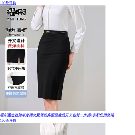
100条评价
曜彤黑色直筒半身裙女夏薄款高腰显瘦后开叉包臀一步裙a字职业西装裙
100条评价