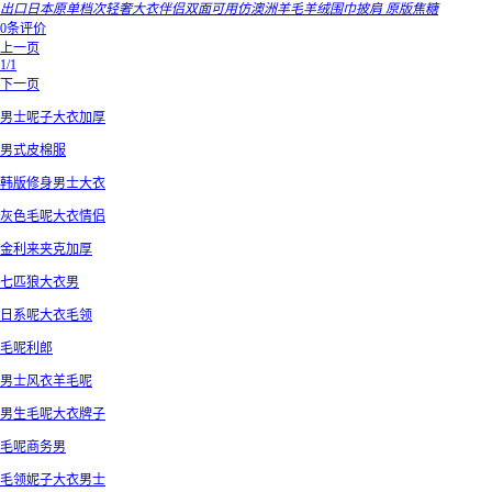
出口日本原单档次轻奢大衣伴侣双面可用仿澳洲羊毛羊绒围巾披肩 原版焦糖
0条评价
上一页
1/1
下一页
男士呢子大衣加厚
男式皮棉服
韩版修身男士大衣
灰色毛呢大衣情侣
金利来夹克加厚
七匹狼大衣男
日系呢大衣毛领
毛呢利郎
男士风衣羊毛呢
男生毛呢大衣牌子
毛呢商务男
毛领妮子大衣男士