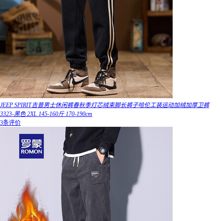
JEEP SPIRIT吉普男士休闲裤春秋季灯芯绒束脚长裤子哈伦工装运动加绒加厚卫裤
3323-黑色 2XL 145-160斤 170-190cm
3条评价