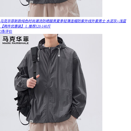
马克华菲新款纯色时尚潮流防晒服男夏季轻薄连帽防紫外线外套男士 水泥灰+浅蓝
【两件优惠装】 L 推荐120-140斤
3条评价