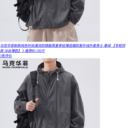
马克华菲新款纯色时尚潮流防晒服男夏季轻薄连帽防紫外线外套男士 果绿 【专柜同
款 冰丝薄款】 S 推荐80-100斤
3条评价