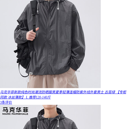
马克华菲新款纯色时尚潮流防晒服男夏季轻薄连帽防紫外线外套男士 古苔绿 【专柜
同款 冰丝薄款】 L 推荐120-140斤
3条评价