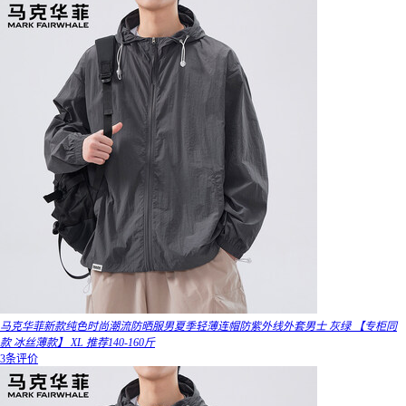
马克华菲新款纯色时尚潮流防晒服男夏季轻薄连帽防紫外线外套男士 灰绿 【专柜同
款 冰丝薄款】 XL 推荐140-160斤
3条评价