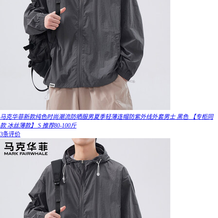
马克华菲新款纯色时尚潮流防晒服男夏季轻薄连帽防紫外线外套男士 黑色 【专柜同
款 冰丝薄款】 S 推荐80-100斤
3条评价