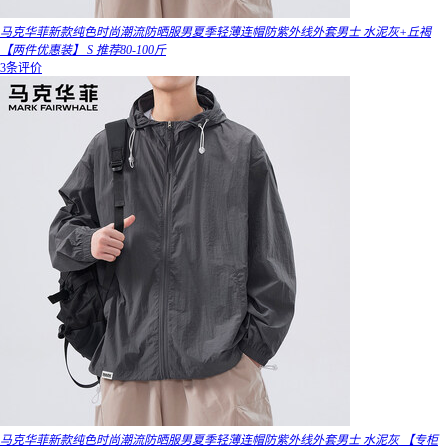
马克华菲新款纯色时尚潮流防晒服男夏季轻薄连帽防紫外线外套男士 水泥灰+丘褐
【两件优惠装】 S 推荐80-100斤
3条评价
马克华菲新款纯色时尚潮流防晒服男夏季轻薄连帽防紫外线外套男士 水泥灰 【专柜