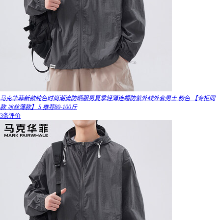
马克华菲新款纯色时尚潮流防晒服男夏季轻薄连帽防紫外线外套男士 粉色 【专柜同
款 冰丝薄款】 S 推荐80-100斤
3条评价