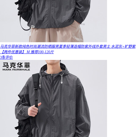
马克华菲新款纯色时尚潮流防晒服男夏季轻薄连帽防紫外线外套男士 水泥灰+旷野紫
【两件优惠装】 M 推荐100-120斤
3条评价