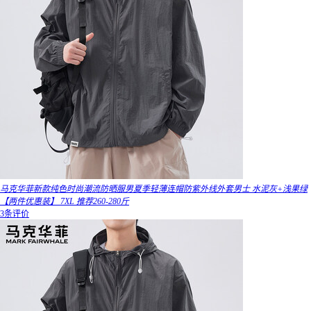
马克华菲新款纯色时尚潮流防晒服男夏季轻薄连帽防紫外线外套男士 水泥灰+浅果绿
【两件优惠装】 7XL 推荐260-280斤
3条评价