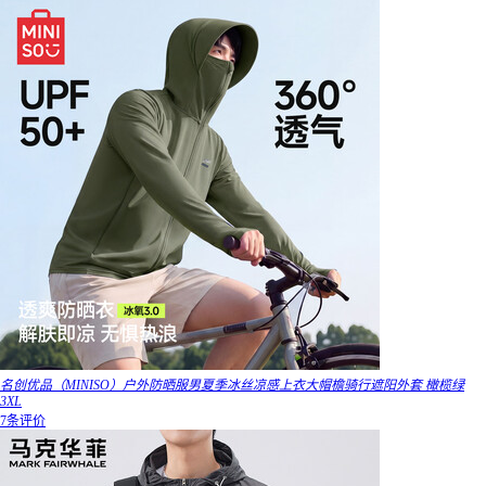
名创优品（MINISO）户外防晒服男夏季冰丝凉感上衣大帽檐骑行遮阳外套 橄榄绿
3XL
7条评价