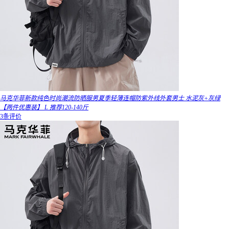
马克华菲新款纯色时尚潮流防晒服男夏季轻薄连帽防紫外线外套男士 水泥灰+灰绿
【两件优惠装】 L 推荐120-140斤
3条评价