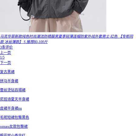
马克华菲新款纯色时尚潮流防晒服男夏季轻薄连帽防紫外线外套男士 红色 【专柜同
款 冰丝薄款】 S 推荐80-100斤
3条评价
上一页
1/5
下一页
复古黑裙
拼马半身裙
蕾丝烫钻百褶裙
尼班诗夏天半身裙
皮裙半身裙pu
毛呢短裙包臀黑色
oznara女款包臀裙
粗花呢小香风红