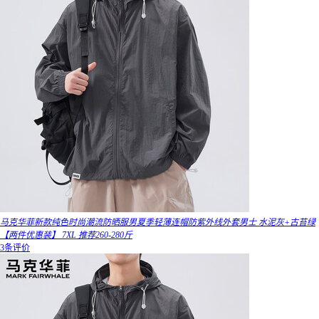
马克华菲新款纯色时尚潮流防晒服男夏季轻薄连帽防紫外线外套男士 水泥灰+古苔绿
【两件优惠装】 7XL 推荐260-280斤
3条评价