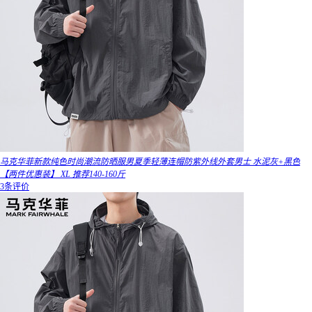
马克华菲新款纯色时尚潮流防晒服男夏季轻薄连帽防紫外线外套男士 水泥灰+黑色
【两件优惠装】 XL 推荐140-160斤
3条评价