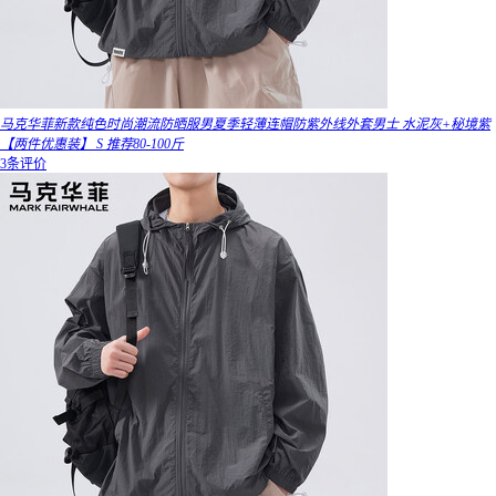
马克华菲新款纯色时尚潮流防晒服男夏季轻薄连帽防紫外线外套男士 水泥灰+秘境紫
【两件优惠装】 S 推荐80-100斤
3条评价