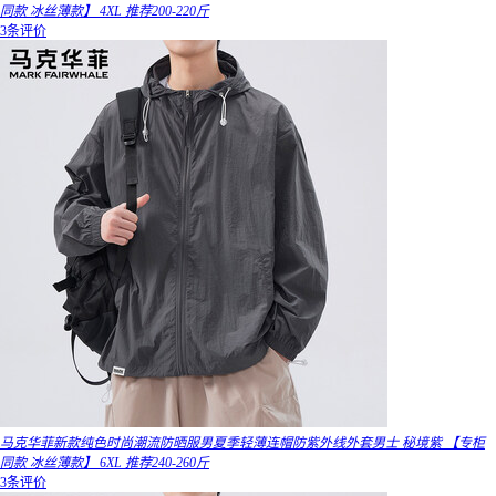
同款 冰丝薄款】 4XL 推荐200-220斤
3条评价
马克华菲新款纯色时尚潮流防晒服男夏季轻薄连帽防紫外线外套男士 秘境紫 【专柜
同款 冰丝薄款】 6XL 推荐240-260斤
3条评价