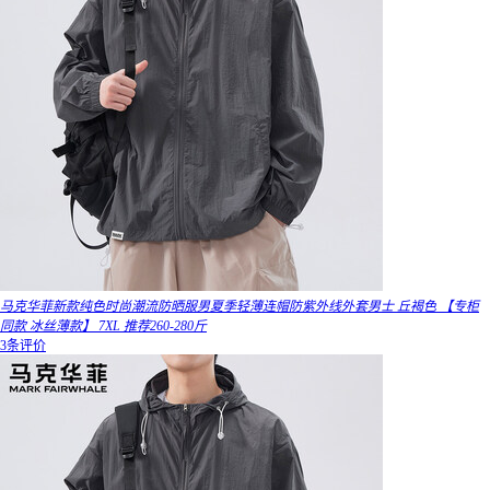
马克华菲新款纯色时尚潮流防晒服男夏季轻薄连帽防紫外线外套男士 丘褐色 【专柜
同款 冰丝薄款】 7XL 推荐260-280斤
3条评价