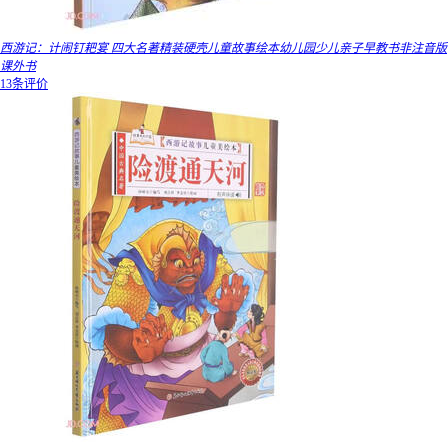
西游记：计闹钉耙宴 四大名著精装硬壳儿童故事绘本幼儿园少儿亲子早教书非注音版
课外书
13条评价