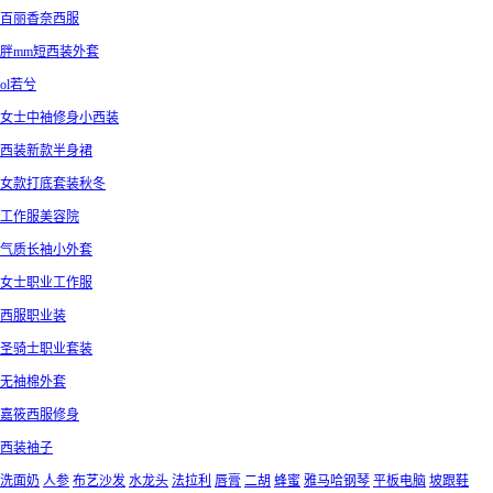
百丽香奈西服
胖mm短西装外套
ol若兮
女士中袖修身小西装
西装新款半身裙
女款打底套装秋冬
工作服美容院
气质长袖小外套
女士职业工作服
西服职业装
圣骑士职业套装
无袖棉外套
嘉筱西服修身
西装袖子
洗面奶
人参
布艺沙发
水龙头
法拉利
唇膏
二胡
蜂蜜
雅马哈钢琴
平板电脑
坡跟鞋