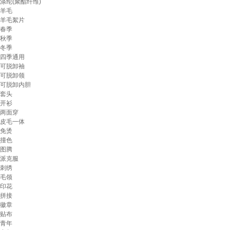
涤纶(聚酯纤维)
羊毛
羊毛絮片
春季
秋季
冬季
四季通用
可脱卸袖
可脱卸领
可脱卸内胆
套头
开衫
两面穿
皮毛一体
免烫
撞色
图腾
派克服
刺绣
毛领
印花
拼接
徽章
贴布
青年