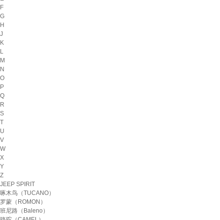
F
G
H
J
K
L
M
N
O
P
Q
R
S
T
U
V
W
X
Y
Z
JEEP SPIRIT
啄木鸟（TUCANO）
罗蒙（ROMON）
班尼路（Baleno）
骆驼（CAMEL）