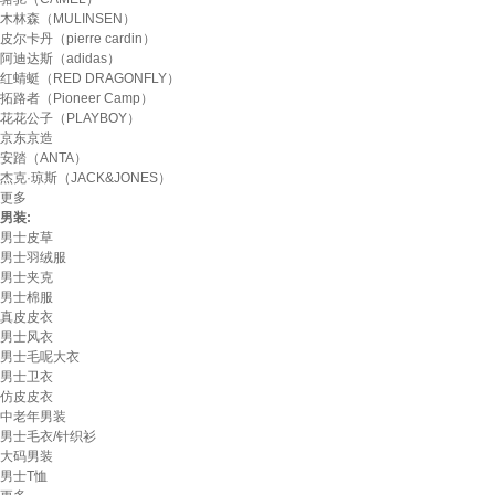
木林森（MULINSEN）
皮尔卡丹（pierre cardin）
阿迪达斯（adidas）
红蜻蜓（RED DRAGONFLY）
拓路者（Pioneer Camp）
花花公子（PLAYBOY）
京东京造
安踏（ANTA）
杰克·琼斯（JACK&JONES）
更多
男装:
男士皮草
男士羽绒服
男士夹克
男士棉服
真皮皮衣
男士风衣
男士毛呢大衣
男士卫衣
仿皮皮衣
中老年男装
男士毛衣/针织衫
大码男装
男士T恤