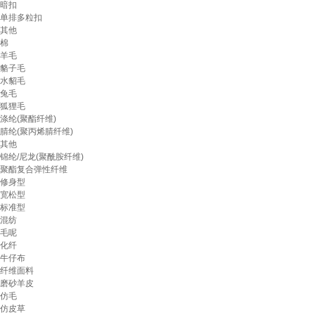
暗扣
单排多粒扣
其他
棉
羊毛
貉子毛
水貂毛
兔毛
狐狸毛
涤纶(聚酯纤维)
腈纶(聚丙烯腈纤维)
其他
锦纶/尼龙(聚酰胺纤维)
聚酯复合弹性纤维
修身型
宽松型
标准型
混纺
毛呢
化纤
牛仔布
纤维面料
磨砂羊皮
仿毛
仿皮草