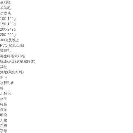
羊剪绒
羊羔毛
仿皮毛
100-149g
150-199g
200-249g
250-299g
300g及以上
PVC(聚氯乙烯)
狐狸毛
再生纤维素纤维
锦纶/尼龙(聚酰胺纤维)
其他
涤纶(聚酯纤维)
羊毛
水貂毛皮
棉
水貂毛
格子
纯色
条纹
动物
人物
迷彩
字母