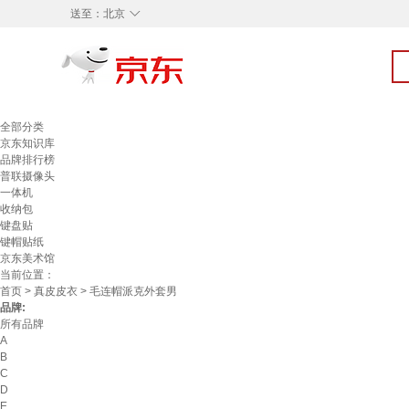
◇
送至：
北京
全部分类
京东知识库
品牌排行榜
普联摄像头
一体机
收纳包
键盘贴
键帽贴纸
京东美术馆
当前位置：
首页
>
真皮皮衣
> 毛连帽派克外套男
品牌:
所有品牌
A
B
C
D
E