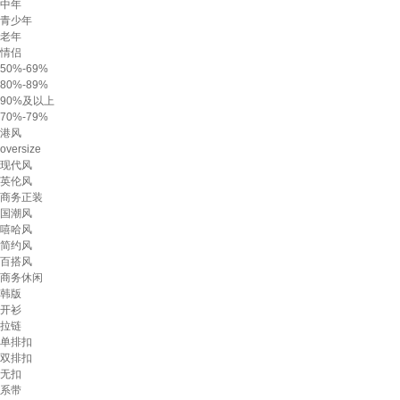
中年
青少年
老年
情侣
50%-69%
80%-89%
90%及以上
70%-79%
港风
oversize
现代风
英伦风
商务正装
国潮风
嘻哈风
简约风
百搭风
商务休闲
韩版
开衫
拉链
单排扣
双排扣
无扣
系带