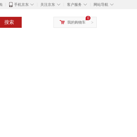
◇
◇
◇
◇
购
手机京东
关注京东
客户服务
网站导航
0
搜索
我的购物车
>