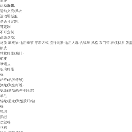
更多
运动服饰:
运动夹克/风衣
运动羽绒服
是否可定制:
可定制
不可定制
高级选项:
材质
填充物
适用季节
穿着方式
流行元素
适用人群
含绒量
风格
衣门襟
衣领材质
版
狼皮
粘胶纤维(粘纤)
貂皮
蜥蜴皮
玻璃纤维
棉
粘纤(粘胶纤维)
涤纶(聚酯纤维)
氨纶(聚氨酯弹性纤维)
羊毛
锦纶/尼龙(聚酰胺纤维)
棉
鸭绒
鹅绒
仿丝棉
丝棉