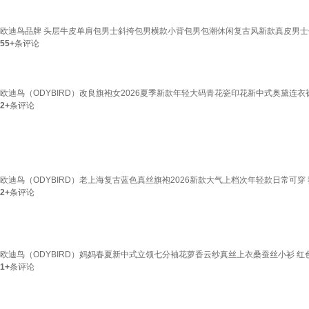
欧迪鸟品牌 头层牛皮单肩包男士斜挎包男横款小背包男包潮休闲复古风新款真皮男士包包邮差
55+
条评论
欧迪鸟（ODYBIRD）改良旗袍女2026夏季新款年轻大码青花瓷印花新中式奥黛连衣裙
2+
条评论
欧迪鸟（ODYBIRD）老上海复古蓝色真丝旗袍2026新款大气上档次年轻款日常可穿 
2+
条评论
欧迪鸟（ODYBIRD）妈妈春夏新中式立领七分袖花萝香云纱真丝上衣桑蚕丝小衫 红色
1+
条评论