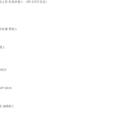
 红色外套 L （90-115斤左右）
长裙 黑色 L
 L
95斤
*18cm
 油蜡棕 L