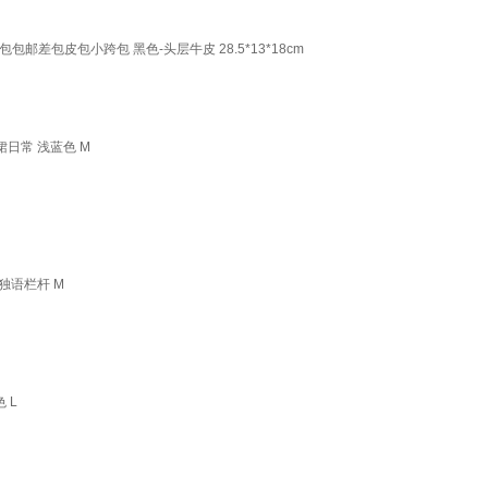
包皮包小跨包 黑色-头层牛皮 28.5*13*18cm
日常 浅蓝色 M
独语栏杆 M
 L