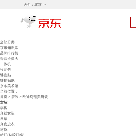
◇
送至：
北京
全部分类
京东知识库
品牌排行榜
普联摄像头
一体机
收纳包
键盘贴
键帽贴纸
京东美术馆
当前位置：
首页
>
唐装
> 欧迪鸟甜美唐装
女装:
旗袍
真丝女装
皮草
真皮皮衣
材质:
粘纤(粘胶纤维)