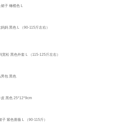
裙子 橄榄色 L
黑色 L （90-115斤左右）
 黑色外套 L （115-125斤左右）
男包 黑色
色 25*12*9cm
紫色蔷薇 L （90-115斤）