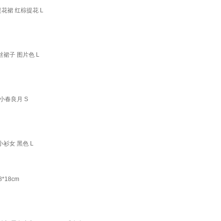
花裙 红棕提花 L
裙子 图片色 L
小春良月 S
衫女 黑色 L
18cm