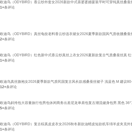
欧迪鸟（ODYBIRD）香云纱外套女2026新款中式喜婆婆婚宴装平时可穿纯真丝桑蚕丝上衣
1+
条评论
欧迪鸟（ODYBIRD）真丝龟纹老料香云纱连衣裙女2026夏季新款国风气质收腰桑蚕丝
2+
条评论
欧迪鸟（ODYBIRD）红色新中式香云纱真丝上衣女2026夏新款复古气质桑蚕丝真 红色
1+
条评论
欧迪鸟真丝旗袍女2026夏季新款气质民国复古风长款感桑蚕丝裙子 浅蓝色 M 建议80-
12+
条评论
欧迪鸟斜挎包大容量旅行包男包休闲商务出差尼龙单肩包复古潮流健身包男 黑色 36*18
5+
条评论
欧迪鸟（ODYBIRD）复古棕真皮皮衣女2026秋冬新款油蜡皮短款机车绵羊皮夹克外套
1+
条评论