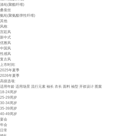
涤纶(聚酯纤维)
桑蚕丝
氨纶(聚氨酯弹性纤维)
其他
风格:
宫廷风
新中式
优雅风
中国风
性感风
复古风
上市时间:
2025年夏季
2026年夏季
高级选项:
适用年龄
适用场景
流行元素
袖长
衣长
面料
袖型
开衩设计
图案
18-24周岁
25-29周岁
30-34周岁
35-39周岁
40-49周岁
宴会
年会
日常
婚礼