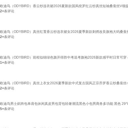
欧迪鸟（ODYBIRD）香云纱连衣裙2026夏新款国风绞罗红云纱真丝短袖桑蚕丝V领提
2+
条评论
欧迪鸟（ODYBIRD）真丝红莨香云纱连衣裙女2026夏季新款刺绣改良旗袍大码桑蚕丝
2+
条评论
欧迪鸟（ODYBIRD）前程似锦绿色旗开得胜中考送考旗袍2026新款感平时日常可穿 
1+
条评论
欧迪鸟（ODYBIRD）真丝上衣女2026夏季新款中式复古国风正宗乔罗香云纱桑蚕丝小
2+
条评论
欧迪鸟男士斜跨包单肩包休闲真皮男包背包轻奢潮流黑色小包男商务多功能 黑色 29*8*
5+
条评论