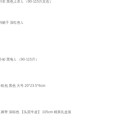
黑色上衣 L （90-115斤左右）
裙子 深红色 L
黑龟 L （90-115斤）
色 大号 20*23.5*6cm
 深棕色 【头层牛皮】 105cm 精美礼盒装