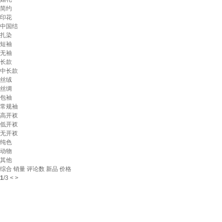
简约
印花
中国结
扎染
短袖
无袖
长款
中长款
丝绒
丝绸
包袖
常规袖
高开衩
低开衩
无开衩
纯色
动物
其他
综合
销量
评论数
新品
价格
1
/
3
<
>