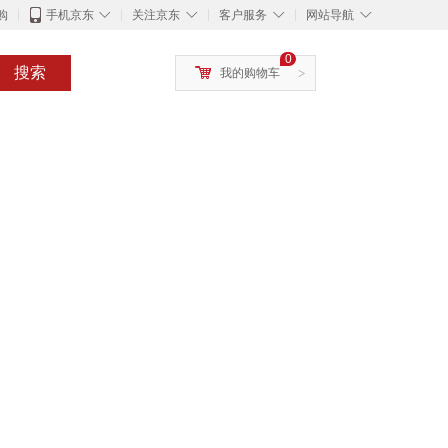
◇
◇
◇
◇
购
手机京东
关注京东
客户服务
网站导航
0
搜索
我的购物车
>