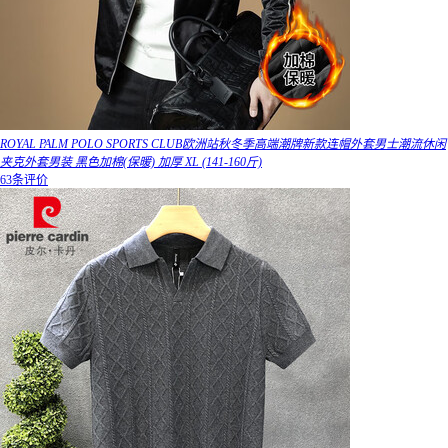
ROYAL PALM POLO SPORTS CLUB欧洲站秋冬季高端潮牌新款连帽外套男士潮流休闲
夹克外套男装 黑色加棉(保暖) 加厚 XL (141-160斤)
63条评价