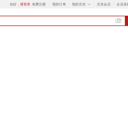
◇
你好，
请登录
免费注册
我的订单
我的京东
京东会员
企业采