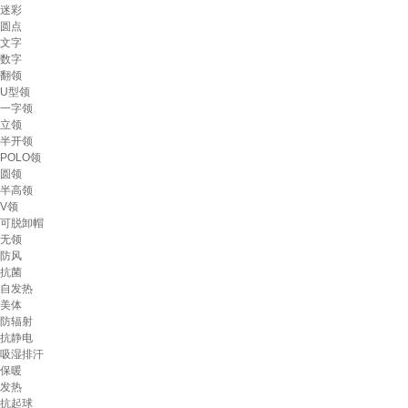
迷彩
圆点
文字
数字
翻领
U型领
一字领
立领
半开领
POLO领
圆领
半高领
V领
可脱卸帽
无领
防风
抗菌
自发热
美体
防辐射
抗静电
吸湿排汗
保暖
发热
抗起球