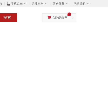
◇
◇
◇
◇
购
手机京东
关注京东
客户服务
网站导航
0
搜索
我的购物车
>