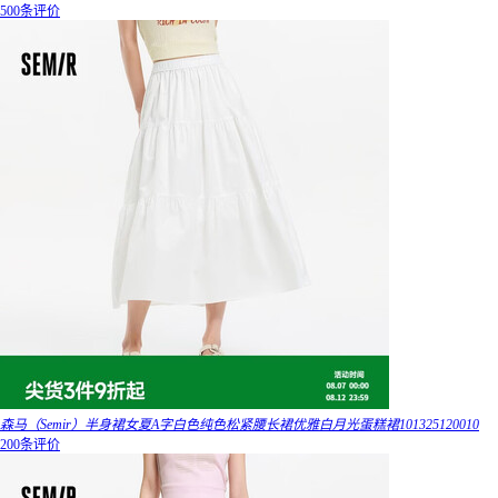
500条评价
森马（Semir）半身裙女夏A字白色纯色松紧腰长裙优雅白月光蛋糕裙101325120010
200条评价