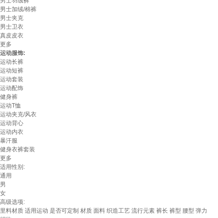
男士羽绒裤
男士加绒/棉裤
男士夹克
男士卫衣
真皮皮衣
更多
运动服饰:
运动长裤
运动短裤
运动套装
运动配饰
健身裤
运动T恤
运动夹克/风衣
运动背心
运动内衣
暴汗服
健身衣裤套装
更多
适用性别:
通用
男
女
高级选项:
里料材质
适用运动
是否可定制
材质
面料
织造工艺
流行元素
裤长
裤型
腰型
弹力