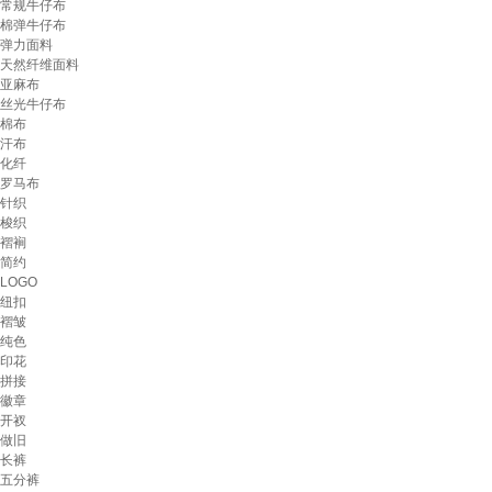
常规牛仔布
棉弹牛仔布
弹力面料
天然纤维面料
亚麻布
丝光牛仔布
棉布
汗布
化纤
罗马布
针织
梭织
褶裥
简约
LOGO
纽扣
褶皱
纯色
印花
拼接
徽章
开衩
做旧
长裤
五分裤