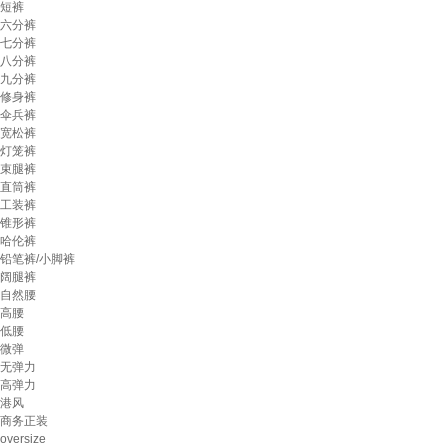
短裤
六分裤
七分裤
八分裤
九分裤
修身裤
伞兵裤
宽松裤
灯笼裤
束腿裤
直筒裤
工装裤
锥形裤
哈伦裤
铅笔裤/小脚裤
阔腿裤
自然腰
高腰
低腰
微弹
无弹力
高弹力
港风
商务正装
oversize