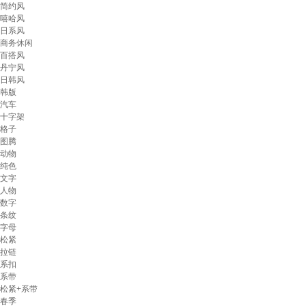
简约风
嘻哈风
日系风
商务休闲
百搭风
丹宁风
日韩风
韩版
汽车
十字架
格子
图腾
动物
纯色
文字
人物
数字
条纹
字母
松紧
拉链
系扣
系带
松紧+系带
春季