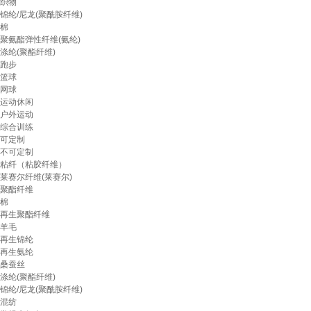
织物
锦纶/尼龙(聚酰胺纤维)
棉
聚氨酯弹性纤维(氨纶)
涤纶(聚酯纤维)
跑步
篮球
网球
运动休闲
户外运动
综合训练
可定制
不可定制
粘纤（粘胶纤维）
莱赛尔纤维(莱赛尔)
聚酯纤维
棉
再生聚酯纤维
羊毛
再生锦纶
再生氨纶
桑蚕丝
涤纶(聚酯纤维)
锦纶/尼龙(聚酰胺纤维)
混纺