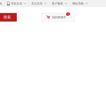
◇
◇
◇
◇
购
手机京东
关注京东
客户服务
网站导航
0
搜索
我的购物车
>