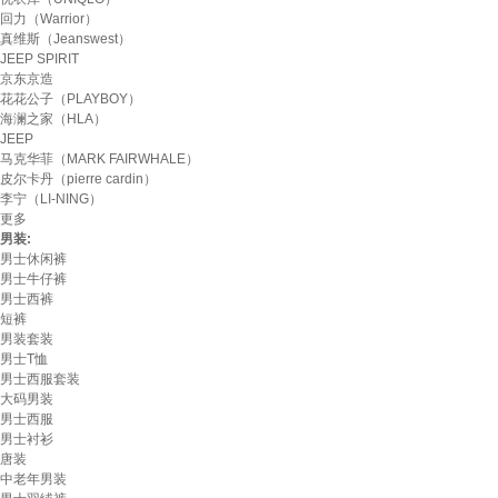
回力（Warrior）
真维斯（Jeanswest）
JEEP SPIRIT
京东京造
花花公子（PLAYBOY）
海澜之家（HLA）
JEEP
马克华菲（MARK FAIRWHALE）
皮尔卡丹（pierre cardin）
李宁（LI-NING）
更多
男装:
男士休闲裤
男士牛仔裤
男士西裤
短裤
男装套装
男士T恤
男士西服套装
大码男装
男士西服
男士衬衫
唐装
中老年男装