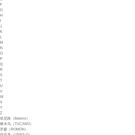
F
G
H
I
J
K
L
M
N
O
P
Q
R
S
T
U
V
W
X
Y
Z
班尼路（Baleno）
啄木鸟（TUCANO）
罗蒙（ROMON）
优衣库（UNIQLO）