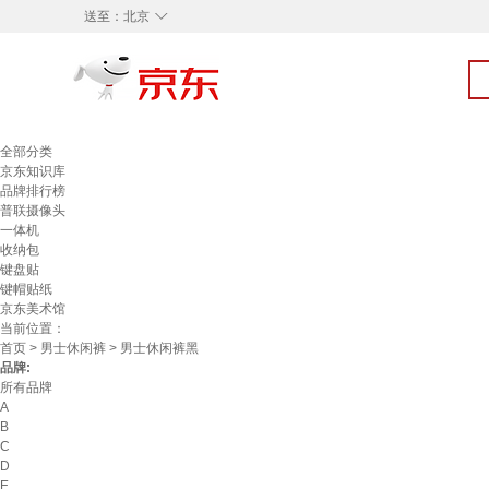
◇
送至：
北京
全部分类
京东知识库
品牌排行榜
普联摄像头
一体机
收纳包
键盘贴
键帽贴纸
京东美术馆
当前位置：
首页
>
男士休闲裤
> 男士休闲裤黑
品牌:
所有品牌
A
B
C
D
E