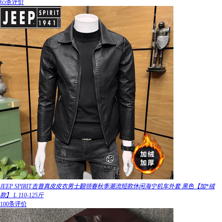
65条评价
JEEP SPIRIT吉普真皮皮衣男士翻领春秋季潮流短款休闲海宁机车外套 黑色【加*绒
款】 L 110-125斤
100条评价