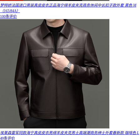
梦特娇法国进口男装真皮皮衣正品海宁绵羊皮夹克商务休闲中长扣子款外套 黑色 M
（165/84A）
100条评价
埃莱森雷军同款海宁真皮皮衣男绵羊皮夹克男士高端潮商务绅士外套春新款 咖啡色 L
49条评价