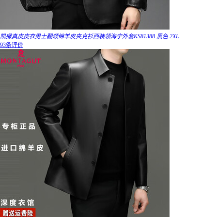
凯撒真皮皮衣男士翻领绵羊皮夹克衫西装领海宁外套KS81388 黑色 2XL
93条评价