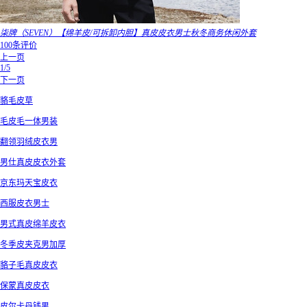
柒牌（SEVEN）【绵羊皮/可拆卸内胆】真皮皮衣男士秋冬商务休闲外套
100条评价
上一页
1/5
下一页
貉毛皮草
毛皮毛一体男装
翻领羽绒皮衣男
男仕真皮皮衣外套
京东玛天宝皮衣
西服皮衣男士
男式真皮绵羊皮衣
冬季皮夹克男加厚
貉子毛真皮皮衣
保蒙真皮皮衣
皮尔卡丹钱男