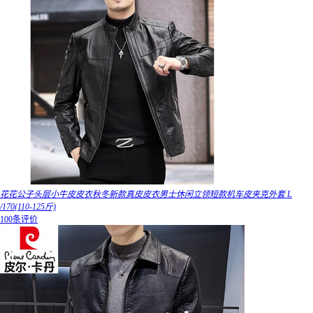
花花公子头层小牛皮皮衣秋冬新款真皮皮衣男士休闲立领短款机车皮夹克外套 L
/170(110-125斤)
100条评价