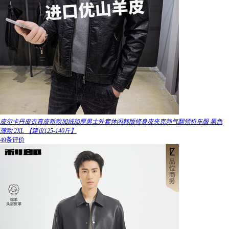
皮尔卡丹皮衣真皮新款加绒加厚男士外套休闲韩版修身皮夹克帅气翻领机车服 黑色
薄款 2XL 【建议125-140斤】
49条评价