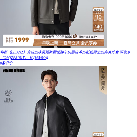
利郎（LILANZ）真皮皮衣男短款翻领绵羊头层皮革26新款男士皮夹克外套 深咖灰
（G6QZP8181Y） M (165/84A)
0条评价