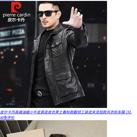
皮尔卡丹高端油蜡小牛皮真皮皮衣男士春秋款翻领工装皮夹克短款风衣机车服 2XL
40条评价