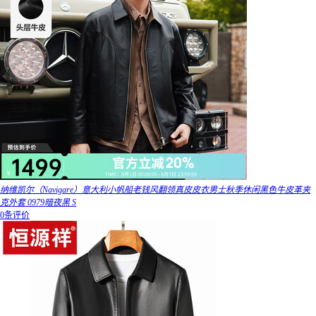
纳维凯尔（Navigare）意大利小帆船老钱风翻领真皮皮衣男士秋季休闲黑色牛皮革夹
克外套 0979暗夜黑 S
0条评价