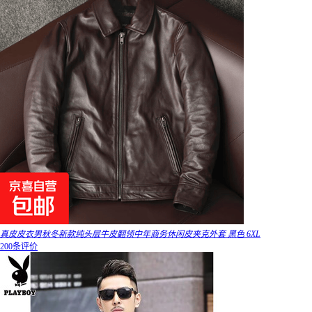
真皮皮衣男秋冬新款纯头层牛皮翻领中年商务休闲皮夹克外套 黑色 6XL
200条评价