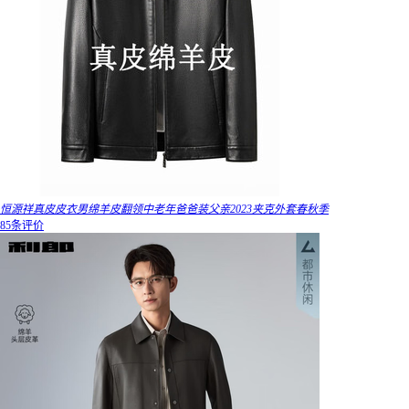
恒源祥真皮皮衣男绵羊皮翻领中老年爸爸装父亲2023夹克外套春秋季
85条评价