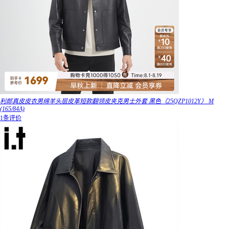
利郎真皮皮衣男绵羊头层皮革短款翻领皮夹克男士外套 黑色（25QZP1012Y） M
(165/84A)
1条评价