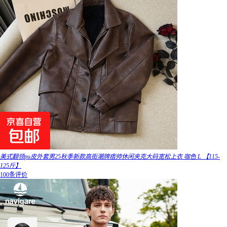
美式翻领pu皮外套男25秋季新款高街潮牌痞帅休闲夹克大码宽松上衣 咖色 L 【115-
125斤】
100条评价