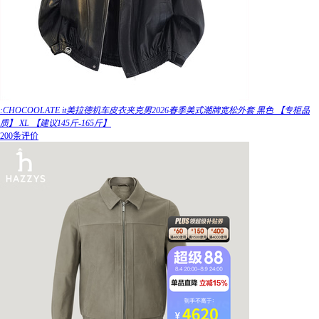
:CHOCOOLATE it美拉德机车皮衣夹克男2026春季美式潮牌宽松外套 黑色 【专柜品
质】 XL 【建议145斤-165斤】
200条评价