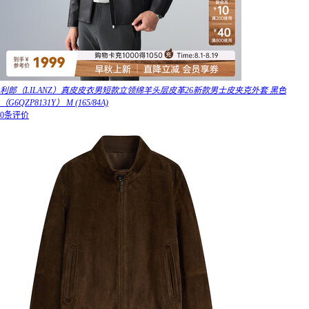
利郎（LILANZ）真皮皮衣男短款立领绵羊头层皮革26新款男士皮夹克外套 黑色
（G6QZP8131Y） M (165/84A)
0条评价