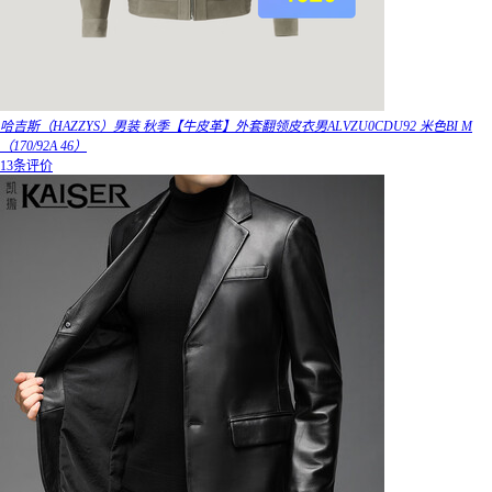
哈吉斯（HAZZYS）男装 秋季【牛皮革】外套翻领皮衣男ALVZU0CDU92 米色BI M
（170/92A 46）
13条评价