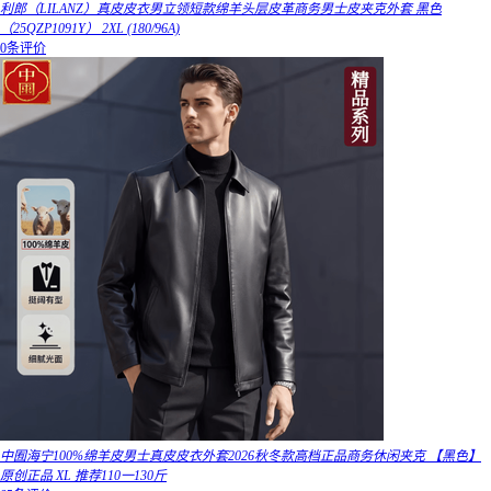
利郎（LILANZ）真皮皮衣男立领短款绵羊头层皮革商务男士皮夹克外套 黑色
（25QZP1091Y） 2XL (180/96A)
0条评价
中囿海宁100%绵羊皮男士真皮皮衣外套2026秋冬款高档正品商务休闲夹克 【黑色】
原创正品 XL 推荐110一130斤