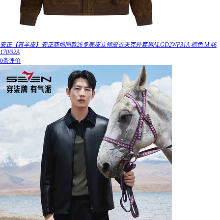
安正【真羊皮】安正商场同款26冬麂皮立领皮衣夹克外套男ALGD2WP31A 棕色 M 46
170/92A
0条评价