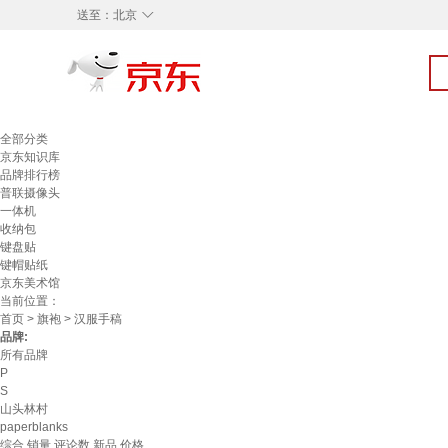
◇
送至：
北京
全部分类
京东知识库
品牌排行榜
普联摄像头
一体机
收纳包
键盘贴
键帽贴纸
京东美术馆
当前位置：
首页
>
旗袍
> 汉服手稿
品牌:
所有品牌
P
S
山头林村
paperblanks
综合
销量
评论数
新品
价格