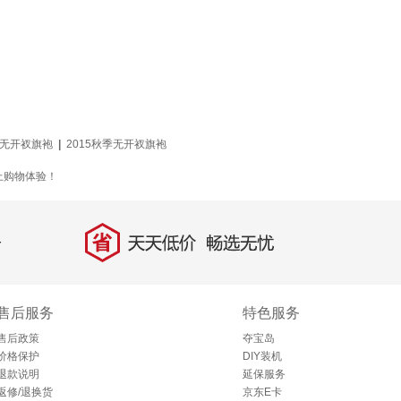
无开衩旗袍
|
2015秋季无开衩旗袍
上购物体验！
省
天天低价，畅选无忧
售后服务
特色服务
售后政策
夺宝岛
价格保护
DIY装机
退款说明
延保服务
返修/退换货
京东E卡