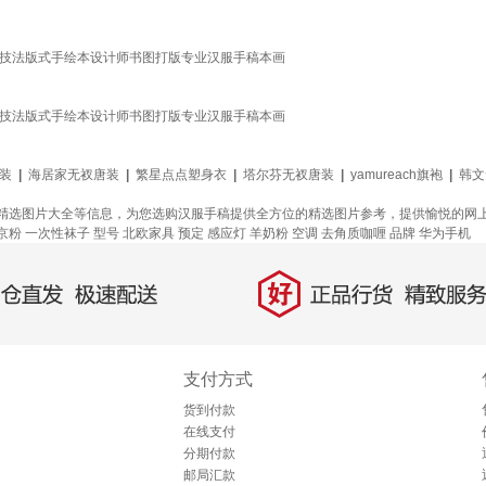
现技法版式手绘本设计师书图打版专业汉服手稿本画
现技法版式手绘本设计师书图打版专业汉服手稿本画
装
|
海居家无衩唐装
|
繁星点点塑身衣
|
塔尔芬无衩唐装
|
yamureach旗袍
|
韩文
精选图片大全等信息，为您选购汉服手稿提供全方位的精选图片参考，提供愉悦的网
京粉
一次性袜子
型号
北欧家具
预定
感应灯
羊奶粉
空调
去角质咖喱
品牌
华为手机
好
直发，极速配送
正品行货，精致服务
支付方式
货到付款
在线支付
分期付款
邮局汇款