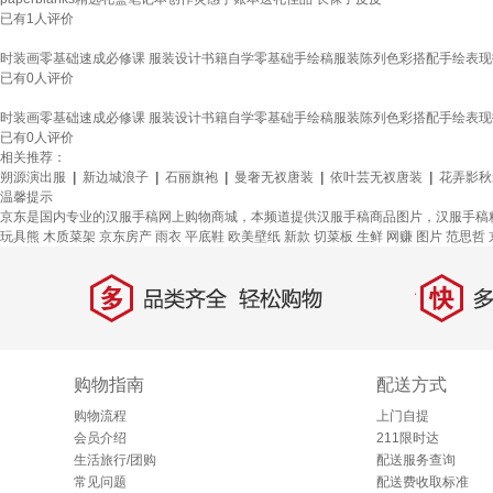
已有
1
人评价
时装画零基础速成必修课 服装设计书籍自学零基础手绘稿服装陈列色彩搭配手绘表
已有
0
人评价
时装画零基础速成必修课 服装设计书籍自学零基础手绘稿服装陈列色彩搭配手绘表
已有
0
人评价
相关推荐：
朔源演出服
|
新边城浪子
|
石丽旗袍
|
曼奢无衩唐装
|
依叶芸无衩唐装
|
花弄影秋
温馨提示
京东是国内专业的汉服手稿网上购物商城，本频道提供汉服手稿商品图片，汉服手稿
玩具熊
木质菜架
京东房产
雨衣
平底鞋
欧美壁纸
新款
切菜板
生鲜
网赚
图片
范思哲
多
快
品类齐全，轻松购物
多仓
购物指南
配送方式
购物流程
上门自提
会员介绍
211限时达
生活旅行/团购
配送服务查询
常见问题
配送费收取标准