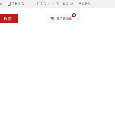
◇
◇
◇
◇
购
手机京东
关注京东
客户服务
网站导航
0
搜索
我的购物车
>